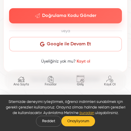
Doğrulama Kodu Gönder
veya
Google ile Devam Et
Üyeliğiniz yok mu?
Kayıt ol
This site is protected by reCAPTCHA.
Ana Sayfa
Fırsatlar
Giriş
Kayıt Ol
Sitemizde deneyimi iyileştirmek, öğrenci indirimleri sunabilmek için
gerekli çerezleri kullanıyoruz. Onayınız olması halinde reklam çerezleri
de kullanılacaktır. Aydınlatma Metni'ne
buradan
ulaşabilirsiniz.
Reddet
Onaylıyorum