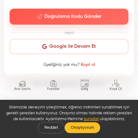
Doğrulama Kodu Gönder
veya
Google ile Devam Et
Üyeliğiniz yok mu?
Kayıt ol
This site is protected by reCAPTCHA.
Ana Sayfa
Fırsatlar
Giriş
Kayıt Ol
Sitemizde deneyimi iyileştirmek, öğrenci indirimleri sunabilmek için
gerekli çerezleri kullanıyoruz. Onayınız olması halinde reklam çerezleri
de kullanılacaktır. Aydınlatma Metni'ne
buradan
ulaşabilirsiniz.
Reddet
Onaylıyorum