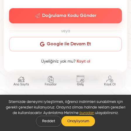
Doğrulama Kodu Gönder
veya
Google ile Devam Et
Üyeliğiniz yok mu?
Kayıt ol
This site is protected by reCAPTCHA.
Ana Sayfa
Fırsatlar
Giriş
Kayıt Ol
Sitemizde deneyimi iyileştirmek, öğrenci indirimleri sunabilmek için
gerekli çerezleri kullanıyoruz. Onayınız olması halinde reklam çerezleri
de kullanılacaktır. Aydınlatma Metni'ne
buradan
ulaşabilirsiniz.
Reddet
Onaylıyorum