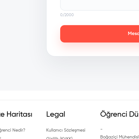
0
/2000
Mesa
te Haritası
Legal
Öğrenci Dü
-
ğrenci Nedir?
Kullanıcı Sözleşmesi
Boğaziçi Mühendisli