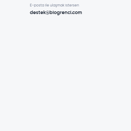
E-posta ile ulaşmak istersen
destek@biogrenci.com