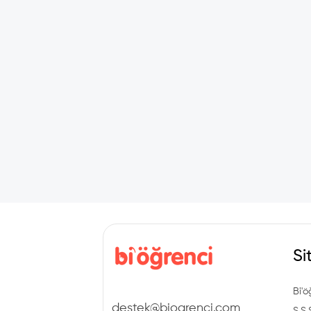
Si
Bi'ö
destek@biogrenci.com