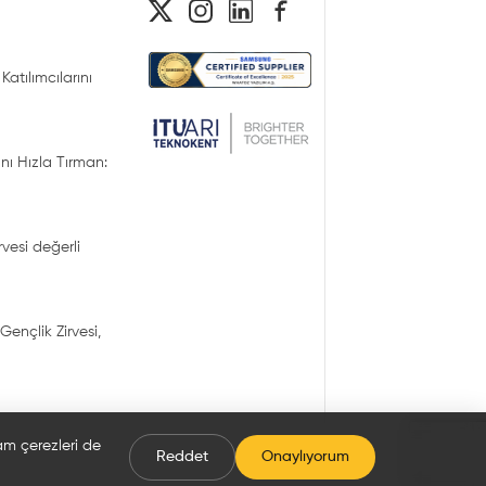
Katılımcılarını
nı Hızla Tırman:
irvesi değerli
Gençlik Zirvesi,
lam çerezleri de
Reddet
Onaylıyorum