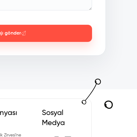
jı gönder
nyası
Sosyal
Medya
k Zirvesi'ne