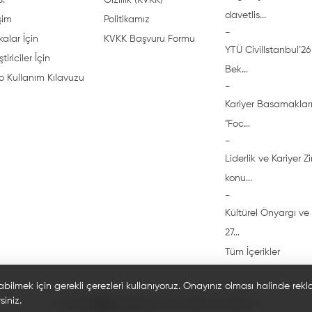
S.
Gizlilik (KVKK)
davetlis...
işim
Politikamız
-
alar İçin
KVKK Başvuru Formu
YTÜ CivilIstanbul’26 
ştiriciler İçin
Bek...
o Kullanım Kılavuzu
-
Kariyer Basamakları
"Foc...
-
Liderlik ve Kariyer Z
konu...
-
Kültürel Önyargı ve 
27...
Tüm İçerikler
abilmek için gerekli çerezleri kullanıyoruz. Onayınız olması halinde rek
siniz.
© 2026 🎓 Bi'öğrenci. Tüm hakları saklıdır.