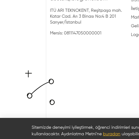
S.S.
İlet
ITÜ ARI TEKNOKENT, Reşitpaşa mah.
Katar Cad. Arı 3 Binası No:4 B 201
Mark
Sarıyer/İstanbul
Geli
Mersis: 0811147050000001
Log
Sitemizde deneyimi iyileştirmek, öğrenci indirimleri sun
kullanılacaktır. Aydınlatma Metni'ne
buradan
ulaşabilir