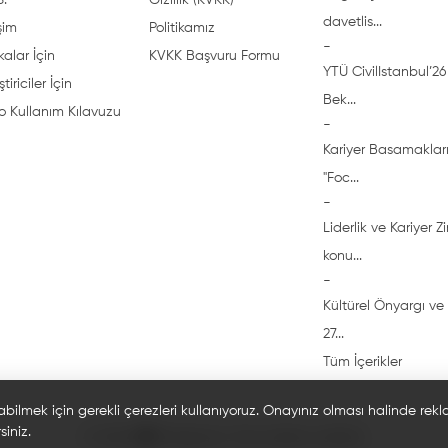
S.
Gizlilik (KVKK)
davetlis...
işim
Politikamız
-
alar İçin
KVKK Başvuru Formu
YTÜ CivilIstanbul’26 
ştiriciler İçin
Bek...
o Kullanım Kılavuzu
-
Kariyer Basamakları
"Foc...
-
Liderlik ve Kariyer Z
konu...
-
Kültürel Önyargı ve 
27...
Tüm İçerikler
abilmek için gerekli çerezleri kullanıyoruz. Onayınız olması halinde rek
siniz.
© 2026 🎓 Bi'öğrenci. Tüm hakları saklıdır.