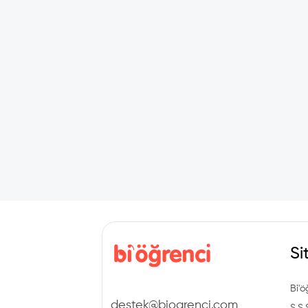
Si
Bi'ö
destek@biogrenci.com