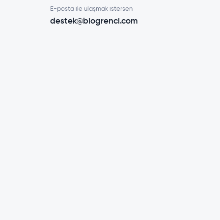
E-posta ile ulaşmak istersen
destek@biogrenci.com