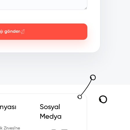
jı gönder
nyası
Sosyal
Medya
k Zirvesi'ne