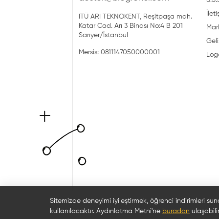
S.S.
İlet
ITÜ ARI TEKNOKENT, Reşitpaşa mah.
Katar Cad. Arı 3 Binası No:4 B 201
Mark
Sarıyer/İstanbul
Geli
Mersis: 0811147050000001
Log
Sitemizde deneyimi iyileştirmek, öğrenci indirimleri sun
kullanılacaktır. Aydınlatma Metni'ne
buradan
ulaşabilir