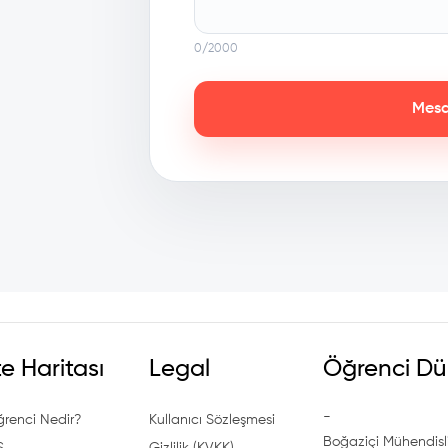
0
/2000
Mesa
te Haritası
Legal
Öğrenci Dü
-
ğrenci Nedir?
Kullanıcı Sözleşmesi
Boğaziçi Mühendisli