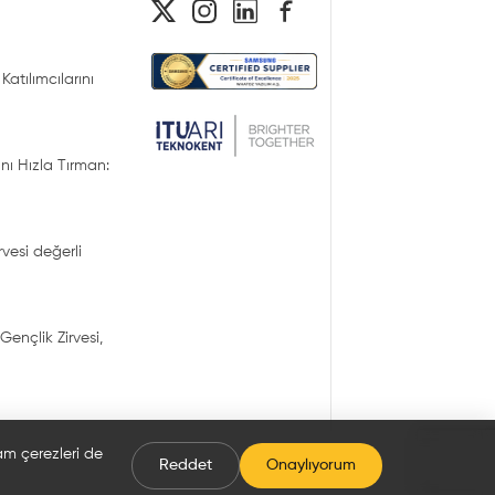
Katılımcılarını
nı Hızla Tırman:
irvesi değerli
Gençlik Zirvesi,
lam çerezleri de
Reddet
Onaylıyorum