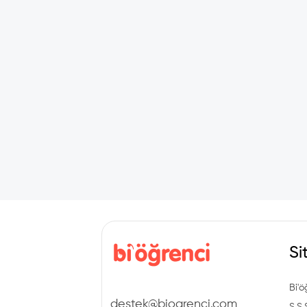
Si
Bi'ö
destek@biogrenci.com