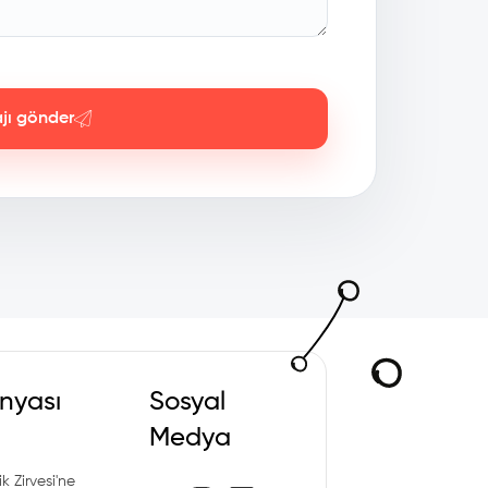
jı gönder
nyası
Sosyal
Medya
k Zirvesi'ne