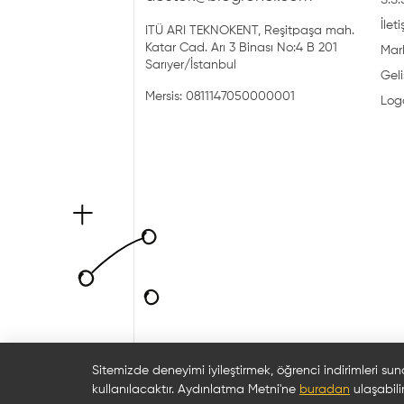
S.S.
İlet
ITÜ ARI TEKNOKENT, Reşitpaşa mah.
Katar Cad. Arı 3 Binası No:4 B 201
Mark
Sarıyer/İstanbul
Geli
Mersis: 0811147050000001
Log
Sitemizde deneyimi iyileştirmek, öğrenci indirimleri sun
kullanılacaktır. Aydınlatma Metni'ne
buradan
ulaşabilir