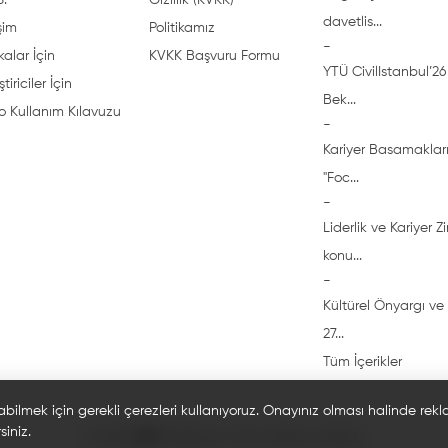
S.
Gizlilik (KVKK)
davetlis...
işim
Politikamız
-
alar İçin
KVKK Başvuru Formu
YTÜ CivilIstanbul’26 
ştiriciler İçin
Bek...
o Kullanım Kılavuzu
-
Kariyer Basamakları
"Foc...
-
Liderlik ve Kariyer Z
konu...
-
Kültürel Önyargı ve 
27...
Tüm İçerikler
abilmek için gerekli çerezleri kullanıyoruz. Onayınız olması halinde rek
siniz.
© 2026 🎓 Bi'öğrenci. Tüm hakları saklıdır.