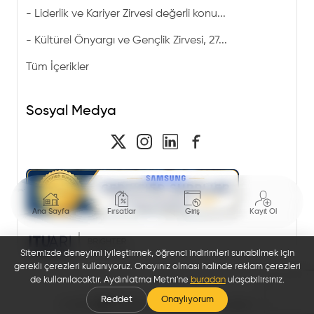
-
Liderlik ve Kariyer Zirvesi değerli konu...
-
Kültürel Önyargı ve Gençlik Zirvesi, 27...
Tüm İçerikler
Sosyal Medya
Ana Sayfa
Fırsatlar
Giriş
Kayıt Ol
Sitemizde deneyimi iyileştirmek, öğrenci indirimleri sunabilmek için
gerekli çerezleri kullanıyoruz. Onayınız olması halinde reklam çerezleri
de kullanılacaktır. Aydınlatma Metni'ne
buradan
ulaşabilirsiniz.
Reddet
Onaylıyorum
© 2026 🎓 Bi'öğrenci. Tüm hakları saklıdır.