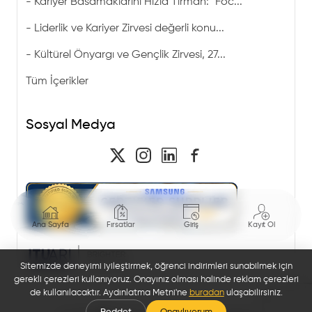
-
Kariyer Basamaklarını Hızla Tırman: "Foc...
-
Liderlik ve Kariyer Zirvesi değerli konu...
-
Kültürel Önyargı ve Gençlik Zirvesi, 27...
Tüm İçerikler
Sosyal Medya
Ana Sayfa
Fırsatlar
Giriş
Kayıt Ol
Sitemizde deneyimi iyileştirmek, öğrenci indirimleri sunabilmek için
gerekli çerezleri kullanıyoruz. Onayınız olması halinde reklam çerezleri
de kullanılacaktır. Aydınlatma Metni'ne
buradan
ulaşabilirsiniz.