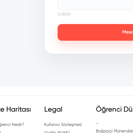
0
/2000
Mesa
te Haritası
Legal
Öğrenci Dü
-
ğrenci Nedir?
Kullanıcı Sözleşmesi
Boğaziçi Mühendisli