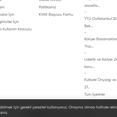
S.
Gizlilik (KVKK)
davetlis...
işim
Politikamız
-
alar İçin
KVKK Başvuru Formu
YTÜ CivilIstanbul’26 
ştiriciler İçin
Bek...
o Kullanım Kılavuzu
-
Kariyer Basamakları
"Foc...
-
Liderlik ve Kariyer Z
konu...
-
Kültürel Önyargı ve 
27...
Tüm İçerikler
abilmek için gerekli çerezleri kullanıyoruz. Onayınız olması halinde rek
siniz.
© 2026 🎓 Bi'öğrenci. Tüm hakları saklıdır.