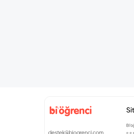
Si
Bi'ö
destek@biogrenci.com