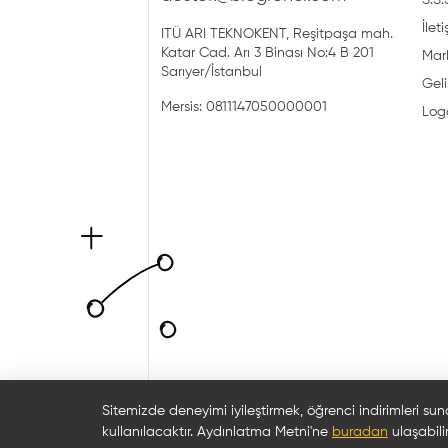
S.S.
İlet
ITÜ ARI TEKNOKENT, Reşitpaşa mah.
Katar Cad. Arı 3 Binası No:4 B 201
Mark
Sarıyer/İstanbul
Geli
Mersis: 0811147050000001
Log
Sitemizde deneyimi iyileştirmek, öğrenci indirimleri sun
kullanılacaktır. Aydınlatma Metni'ne
buradan
ulaşabilir