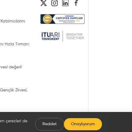
Katılımcılarını
nı Hızla Tırman:
irvesi değerli
Gençlik Zirvesi,
lam çerezleri de
Reddet
Onaylıyorum