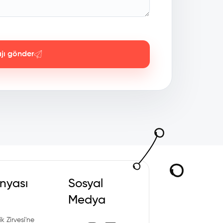
jı gönder
nyası
Sosyal
Medya
k Zirvesi'ne