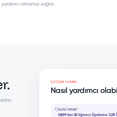
 yardımcı olmamızı sağlar.
r.
İLETIŞIM FORMU
Nasıl yardımcı olabil
a daha
İLGILI FIRSAT
H&M'den Bi'öğrenci Üyelerine %25 İ