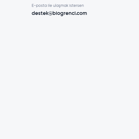
E-posta ile ulaşmak istersen
destek@biogrenci.com