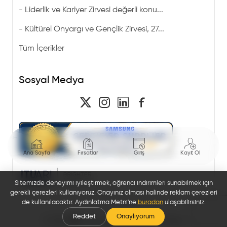
-
Liderlik ve Kariyer Zirvesi değerli konu...
-
Kültürel Önyargı ve Gençlik Zirvesi, 27...
Tüm İçerikler
Sosyal Medya
Ana Sayfa
Fırsatlar
Giriş
Kayıt Ol
Sitemizde deneyimi iyileştirmek, öğrenci indirimleri sunabilmek için
gerekli çerezleri kullanıyoruz. Onayınız olması halinde reklam çerezleri
de kullanılacaktır. Aydınlatma Metni'ne
buradan
ulaşabilirsiniz.
Reddet
Onaylıyorum
© 2026 🎓 Bi'öğrenci. Tüm hakları saklıdır.