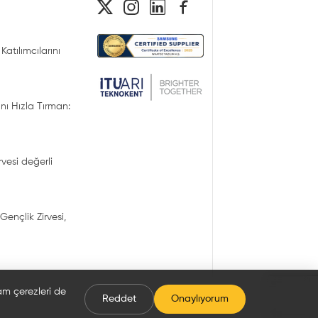
Katılımcılarını
nı Hızla Tırman:
irvesi değerli
Gençlik Zirvesi,
lam çerezleri de
Reddet
Onaylıyorum