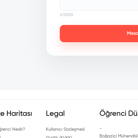
0
/2000
Mesa
te Haritası
Legal
Öğrenci Dü
-
ğrenci Nedir?
Kullanıcı Sözleşmesi
Boğaziçi Mühendisli