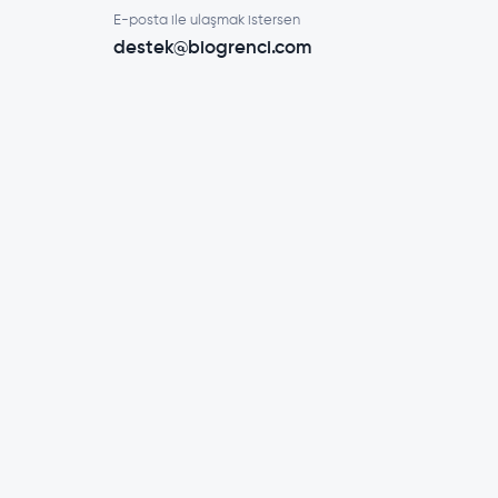
E-posta ile ulaşmak istersen
destek@biogrenci.com