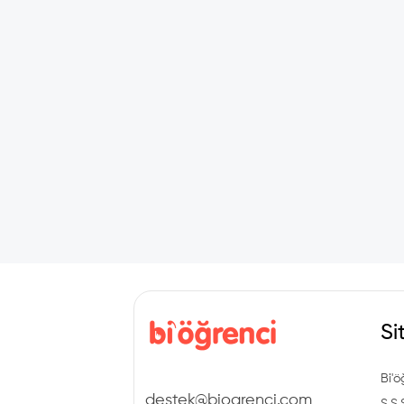
Si
Bi'ö
destek@biogrenci.com