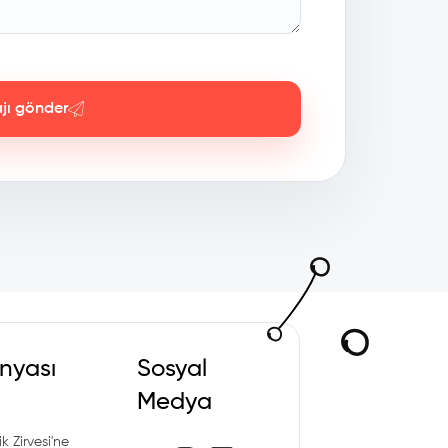
jı gönder
nyası
Sosyal
Medya
k Zirvesi'ne