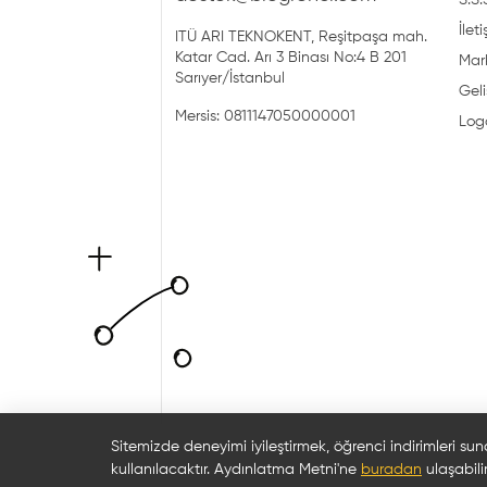
S.S.
İlet
ITÜ ARI TEKNOKENT, Reşitpaşa mah.
Katar Cad. Arı 3 Binası No:4 B 201
Mark
Sarıyer/İstanbul
Geli
Mersis: 0811147050000001
Log
Sitemizde deneyimi iyileştirmek, öğrenci indirimleri sun
kullanılacaktır. Aydınlatma Metni'ne
buradan
ulaşabilir