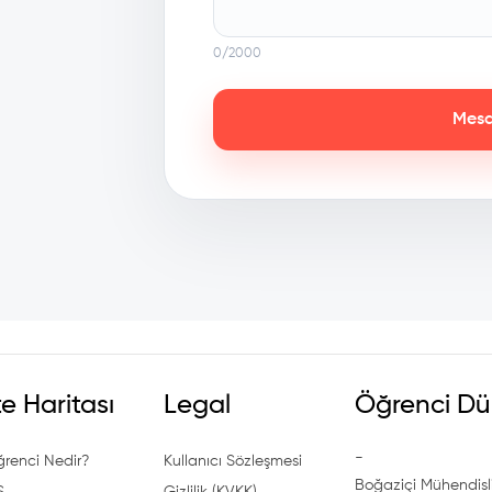
0
/2000
Mesa
te Haritası
Legal
Öğrenci Dü
-
ğrenci Nedir?
Kullanıcı Sözleşmesi
Boğaziçi Mühendisli