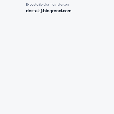
E-posta ile ulaşmak istersen
destek@biogrenci.com