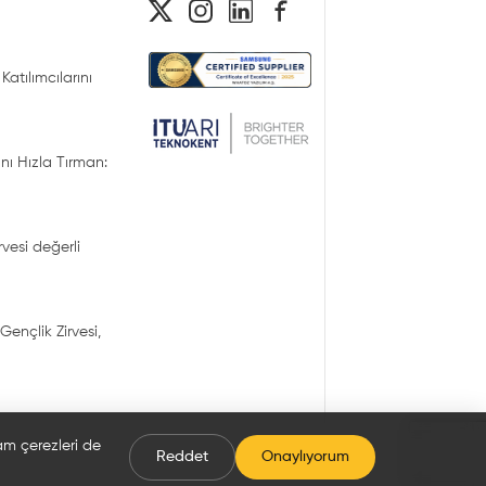
Katılımcılarını
nı Hızla Tırman:
irvesi değerli
Gençlik Zirvesi,
lam çerezleri de
Reddet
Onaylıyorum