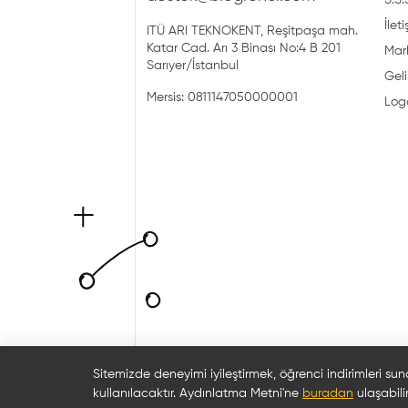
S.S.
İlet
ITÜ ARI TEKNOKENT, Reşitpaşa mah.
Katar Cad. Arı 3 Binası No:4 B 201
Mark
Sarıyer/İstanbul
Geli
Mersis: 0811147050000001
Log
Sitemizde deneyimi iyileştirmek, öğrenci indirimleri sun
kullanılacaktır. Aydınlatma Metni'ne
buradan
ulaşabilir