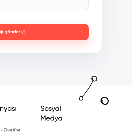
jı gönder
nyası
Sosyal
Medya
k Zirvesi'ne