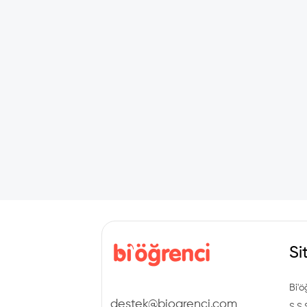
Si
Bi'ö
destek@biogrenci.com