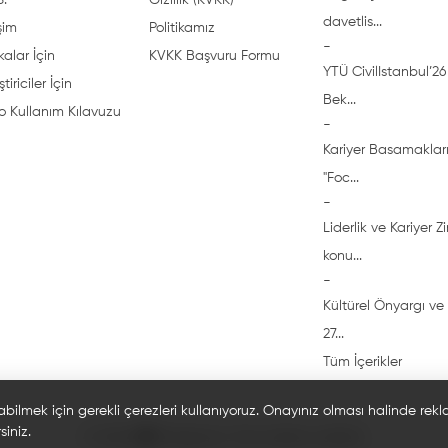
S.
Gizlilik (KVKK)
davetlis...
işim
Politikamız
-
alar İçin
KVKK Başvuru Formu
YTÜ CivilIstanbul’26 
ştiriciler İçin
Bek...
o Kullanım Kılavuzu
-
Kariyer Basamakları
"Foc...
-
Liderlik ve Kariyer Z
konu...
-
Kültürel Önyargı ve 
27...
Tüm İçerikler
abilmek için gerekli çerezleri kullanıyoruz. Onayınız olması halinde rek
siniz.
© 2026 🎓 Bi'öğrenci. Tüm hakları saklıdır.