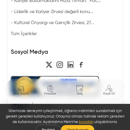
-
Kariyer Basamaklarını Hızla Tırman: "Foc...
-
Liderlik ve Kariyer Zirvesi değerli konu...
-
Kültürel Önyargı ve Gençlik Zirvesi, 27...
Tüm İçerikler
Sosyal Medya
Ana Sayfa
Fırsatlar
Giriş
Kayıt Ol
Sitemizde deneyimi iyileştirmek, öğrenci indirimleri sunabilmek için
gerekli çerezleri kullanıyoruz. Onayınız olması halinde reklam çerezleri
de kullanılacaktır. Aydınlatma Metni'ne
buradan
ulaşabilirsiniz.