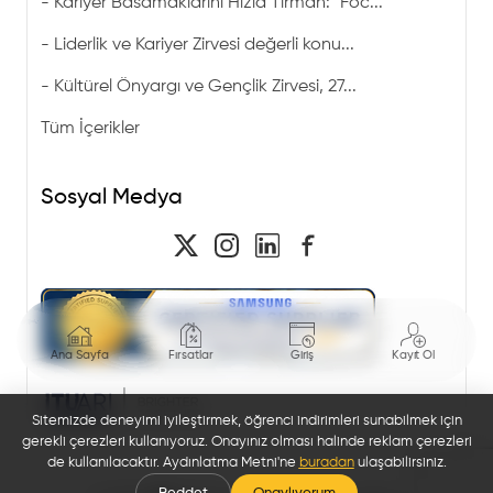
-
Kariyer Basamaklarını Hızla Tırman: "Foc...
-
Liderlik ve Kariyer Zirvesi değerli konu...
-
Kültürel Önyargı ve Gençlik Zirvesi, 27...
Tüm İçerikler
Sosyal Medya
Ana Sayfa
Fırsatlar
Giriş
Kayıt Ol
Sitemizde deneyimi iyileştirmek, öğrenci indirimleri sunabilmek için
gerekli çerezleri kullanıyoruz. Onayınız olması halinde reklam çerezleri
de kullanılacaktır. Aydınlatma Metni'ne
buradan
ulaşabilirsiniz.