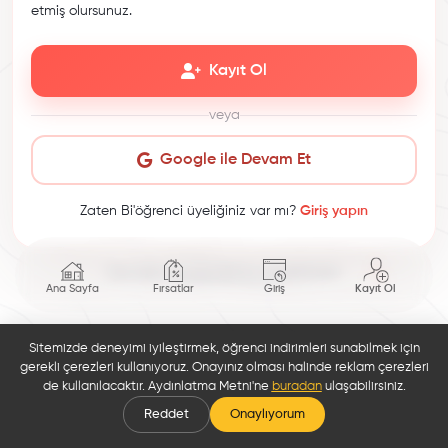
etmiş olursunuz.
Kayıt Ol
veya
Google ile Devam Et
Zaten Bi'öğrenci üyeliğiniz var mı?
Giriş yapın
This site is protected by reCAPTCHA.
Ana Sayfa
Fırsatlar
Giriş
Kayıt Ol
Sitemizde deneyimi iyileştirmek, öğrenci indirimleri sunabilmek için
gerekli çerezleri kullanıyoruz. Onayınız olması halinde reklam çerezleri
de kullanılacaktır. Aydınlatma Metni'ne
buradan
ulaşabilirsiniz.
Reddet
Onaylıyorum