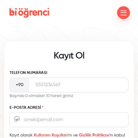
Kayıt Ol
TELEFON NUMARASI
+90
Başında 0 olmadan 10 haneli giriniz.
E-POSTA ADRESI
*
Kayıt olarak
Kullanım Koşulları
'nı ve
Gizlilik Politikası
'nı kabul