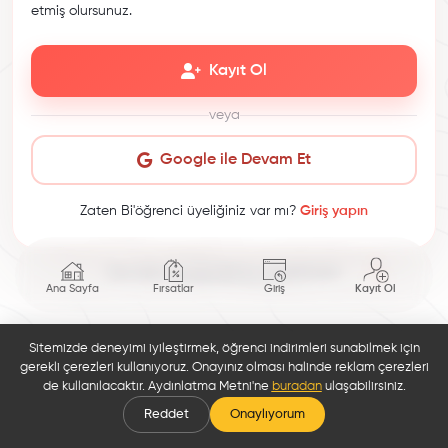
etmiş olursunuz.
Kayıt Ol
veya
Google ile Devam Et
Zaten Bi'öğrenci üyeliğiniz var mı?
Giriş yapın
This site is protected by reCAPTCHA.
Ana Sayfa
Fırsatlar
Giriş
Kayıt Ol
Sitemizde deneyimi iyileştirmek, öğrenci indirimleri sunabilmek için
gerekli çerezleri kullanıyoruz. Onayınız olması halinde reklam çerezleri
de kullanılacaktır. Aydınlatma Metni'ne
buradan
ulaşabilirsiniz.
Reddet
Onaylıyorum