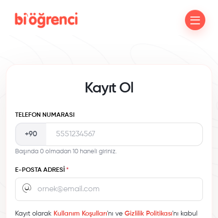
Kayıt Ol
TELEFON NUMARASI
+90
Başında 0 olmadan 10 haneli giriniz.
E-POSTA ADRESI
*
Kayıt olarak
Kullanım Koşulları
'nı ve
Gizlilik Politikası
'nı kabul