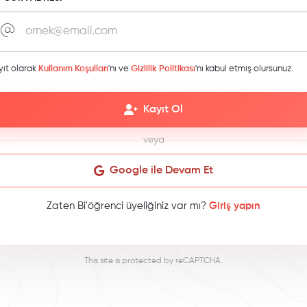
yıt olarak
Kullanım Koşulları
'nı ve
Gizlilik Politikası
'nı kabul etmiş olursunuz.
Kayıt Ol
veya
Google ile Devam Et
Zaten Bi'öğrenci üyeliğiniz var mı?
Giriş yapın
This site is protected by reCAPTCHA.