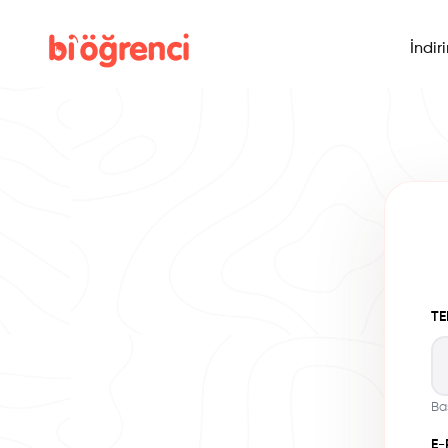
İndir
TE
Ba
E-