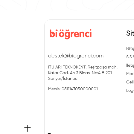
Si
Bi'ö
destek@biogrenci.com
S.S.
İlet
ITÜ ARI TEKNOKENT, Reşitpaşa mah.
Katar Cad. Arı 3 Binası No:4 B 201
Mark
Sarıyer/İstanbul
Geli
Mersis: 0811147050000001
Log