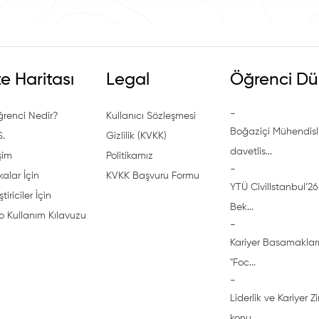
te Haritası
Legal
Öğrenci Dü
-
ğrenci Nedir?
Kullanıcı Sözleşmesi
Boğaziçi Mühendisli
S.
Gizlilik (KVKK)
davetlis...
işim
Politikamız
-
alar İçin
KVKK Başvuru Formu
YTÜ CivilIstanbul’26 
ştiriciler İçin
Bek...
o Kullanım Kılavuzu
-
Kariyer Basamakları
"Foc...
-
Liderlik ve Kariyer Z
konu...