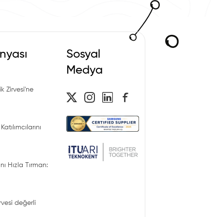
nyası
Sosyal
Medya
k Zirvesi'ne
Katılımcılarını
nı Hızla Tırman:
irvesi değerli