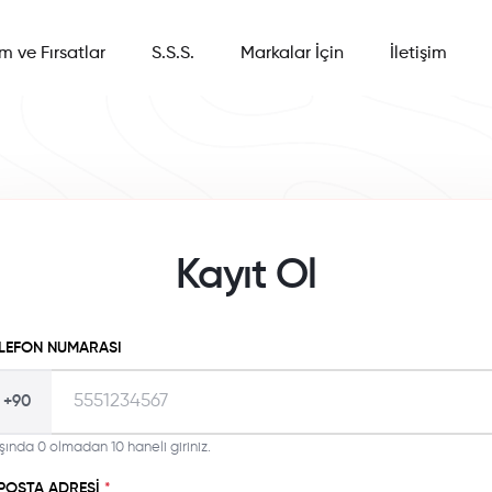
im ve Fırsatlar
S.S.S.
Markalar İçin
İletişim
Kayıt Ol
LEFON NUMARASI
+90
şında 0 olmadan 10 haneli giriniz.
POSTA ADRESI
*