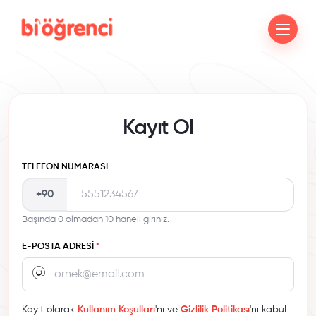
Kayıt Ol
TELEFON NUMARASI
+90
Başında 0 olmadan 10 haneli giriniz.
E-POSTA ADRESI
*
Kayıt olarak
Kullanım Koşulları
'nı ve
Gizlilik Politikası
'nı kabul