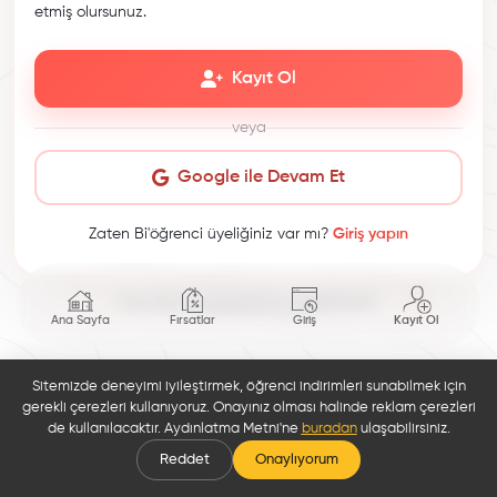
etmiş olursunuz.
Kayıt Ol
veya
Google ile Devam Et
Zaten Bi'öğrenci üyeliğiniz var mı?
Giriş yapın
This site is protected by reCAPTCHA.
Ana Sayfa
Fırsatlar
Giriş
Kayıt Ol
Sitemizde deneyimi iyileştirmek, öğrenci indirimleri sunabilmek için
gerekli çerezleri kullanıyoruz. Onayınız olması halinde reklam çerezleri
de kullanılacaktır. Aydınlatma Metni'ne
buradan
ulaşabilirsiniz.
Reddet
Onaylıyorum