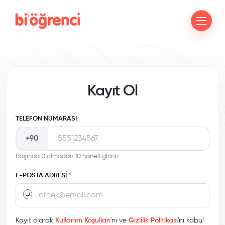
Kayıt Ol
TELEFON NUMARASI
+90
Başında 0 olmadan 10 haneli giriniz.
E-POSTA ADRESI
*
Kayıt olarak
Kullanım Koşulları
'nı ve
Gizlilik Politikası
'nı kabul