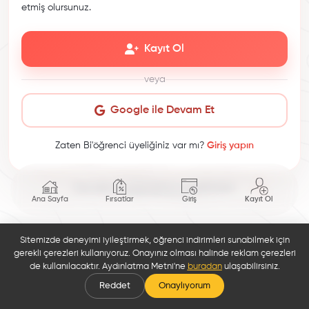
etmiş olursunuz.
Kayıt Ol
veya
Google ile Devam Et
Zaten Bi'öğrenci üyeliğiniz var mı?
Giriş yapın
This site is protected by reCAPTCHA.
Ana Sayfa
Fırsatlar
Giriş
Kayıt Ol
Sitemizde deneyimi iyileştirmek, öğrenci indirimleri sunabilmek için
gerekli çerezleri kullanıyoruz. Onayınız olması halinde reklam çerezleri
de kullanılacaktır. Aydınlatma Metni'ne
buradan
ulaşabilirsiniz.
Reddet
Onaylıyorum