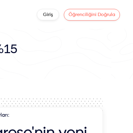
Giriş
Öğrenciliğini Doğrula
%15
ları: