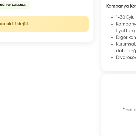
NCI FAYDALANDI.
Kampanya Koş
1-30 Eylül
da aktif değil.
Kampanya
fiyattan g
Diğer kam
Kurumsal
dahil deği
Divarese.
Fırsat k