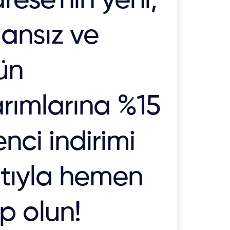
rese'nin yeni,
ansız ve
ün
rımlarına %15
nci indirimi
atıyla hemen
p olun!