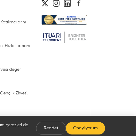
Katılımcılarını
nı Hızla Tırman:
irvesi değerli
Gençlik Zirvesi,
lam çerezleri de
Reddet
Onaylıyorum