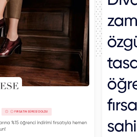
Diva
zam
özg
tasa
öğre
fırs
FIRSATIN SÜRESI DOLDU
sahi
rına %15 öğrenci indirimi fırsatıyla hemen
un!