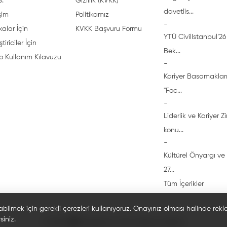
S.
Gizlilik (KVKK)
davetlis...
işim
Politikamız
-
alar İçin
KVKK Başvuru Formu
YTÜ CivilIstanbul’26 
ştiriciler İçin
Bek...
o Kullanım Kılavuzu
-
Kariyer Basamakları
"Foc...
-
Liderlik ve Kariyer Z
konu...
-
Kültürel Önyargı ve 
27...
Tüm İçerikler
abilmek için gerekli çerezleri kullanıyoruz. Onayınız olması halinde rek
siniz.
© 2026 🎓 Bi'öğrenci. Tüm hakları saklıdır.