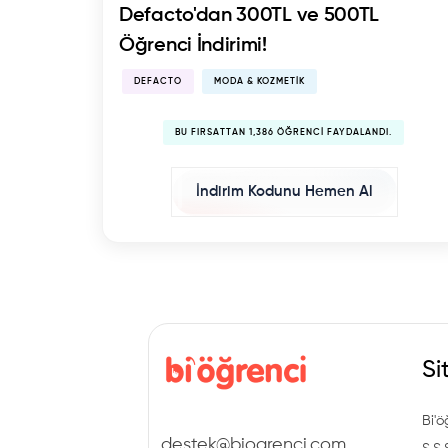
Defacto'dan 300TL ve 500TL
Öğrenci İndirimi!
DEFACTO
MODA & KOZMETIK
BU FIRSATTAN 1,386 ÖĞRENCI FAYDALANDI.
İndirim Kodunu Hemen Al
Si
Bi'ö
destek@biogrenci.com