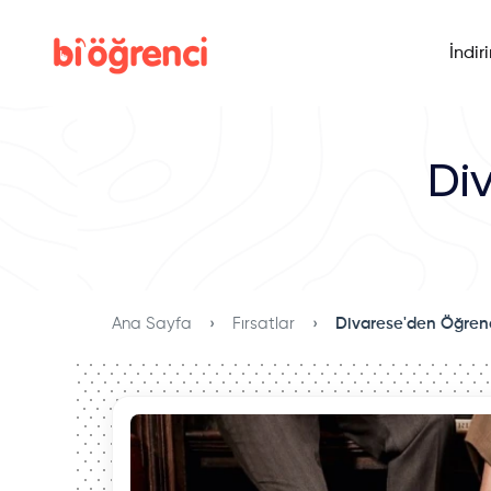
İndir
Di
Ana Sayfa
Fırsatlar
Divarese'den Öğrenc