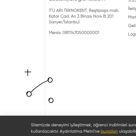
S.S.
İlet
ITÜ ARI TEKNOKENT, Reşitpaşa mah.
Katar Cad. Arı 3 Binası No:4 B 201
Mark
Sarıyer/İstanbul
Geli
Mersis: 0811147050000001
Log
Sitemizde deneyimi iyileştirmek, öğrenci indirimleri sun
kullanılacaktır. Aydınlatma Metni'ne
buradan
ulaşabilir