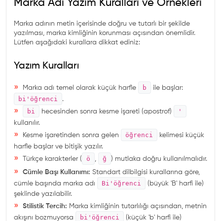
Marka Adı Yazım Kuralları ve Örnekleri
Marka adının metin içerisinde doğru ve tutarlı bir şekilde
yazılması, marka kimliğinin korunması açısından önemlidir.
Lütfen aşağıdaki kurallara dikkat ediniz:
Yazım Kuralları
»
b
Marka adı temel olarak küçük harfle
ile başlar:
bi'öğrenci
.
»
bi
'
hecesinden sonra kesme işareti (apostrof)
kullanılır.
»
öğrenci
Kesme işaretinden sonra gelen
kelimesi küçük
harfle başlar ve bitişik yazılır.
»
ö
ğ
Türkçe karakterler (
,
) mutlaka doğru kullanılmalıdır.
»
Cümle Başı Kullanımı:
Standart dilbilgisi kurallarına göre,
Bi'öğrenci
cümle başında marka adı
(büyük 'B' harfi ile)
şeklinde yazılabilir.
»
Stilistik Tercih:
Marka kimliğinin tutarlılığı açısından, metnin
bi'öğrenci
akışını bozmuyorsa
(küçük 'b' harfi ile)