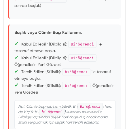
sonrası boşluk)
Başlık veya Cümle Başı Kullanımı:
✓
Bi'öğrenci
Kabul Edilebilir (Dilbilgisi):
ile
tasarruf etmeye başla.
✓
Bi'öğrenci
Kabul Edilebilir (Dilbilgisi):
:
Öğrencilerin Yeni Gözdesi
✓
bi'öğrenci
Tercih Edilen (Stilistik):
ile tasarruf
etmeye başla.
✓
bi'öğrenci
Tercih Edilen (Stilistik):
: Öğrencilerin
Yeni Gözdesi
Bi'öğrenci
Not: Cümle başında hem büyük 'B' (
) hem
bi'öğrenci
de küçük 'b' (
) kullanımı mümkündür.
Dilbilgisi açısından büyük harf doğrudur, ancak marka
stilini vurgulamak için küçük harf tercih edilebilir.