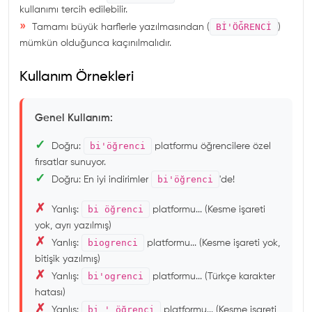
kullanımı tercih edilebilir.
»
Bİ'ÖĞRENCİ
Tamamı büyük harflerle yazılmasından (
)
mümkün olduğunca kaçınılmalıdır.
Kullanım Örnekleri
Genel Kullanım:
✓
bi'öğrenci
Doğru:
platformu öğrencilere özel
fırsatlar sunuyor.
✓
bi'öğrenci
Doğru: En iyi indirimler
'de!
✗
bi öğrenci
Yanlış:
platformu... (Kesme işareti
yok, ayrı yazılmış)
✗
biogrenci
Yanlış:
platformu... (Kesme işareti yok,
bitişik yazılmış)
✗
bi'ogrenci
Yanlış:
platformu... (Türkçe karakter
hatası)
✗
bi ' öğrenci
Yanlış:
platformu... (Kesme işareti