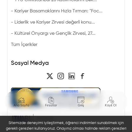
YTÜ CivilIstanbul’26 Katılımcılarını Bek...
-
Kariyer Basamaklarını Hızla Tırman: "Foc...
-
Liderlik ve Kariyer Zirvesi değerli konu...
-
Kültürel Önyargı ve Gençlik Zirvesi, 27...
Tüm İçerikler
Sosyal Medya
Ana Sayfa
Fırsatlar
Giriş
Kayıt Ol
Sitemizde deneyimi iyileştirmek, öğrenci indirimleri sunabilmek için
gerekli çerezleri kullanıyoruz. Onayınız olması halinde reklam çerezleri