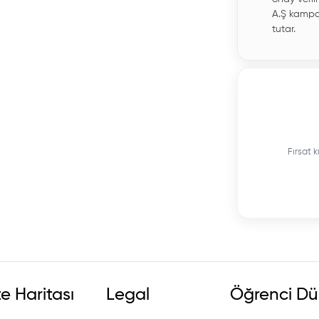
A.Ş kampa
tutar.
Fırsat k
te Haritası
Legal
Öğrenci Dü