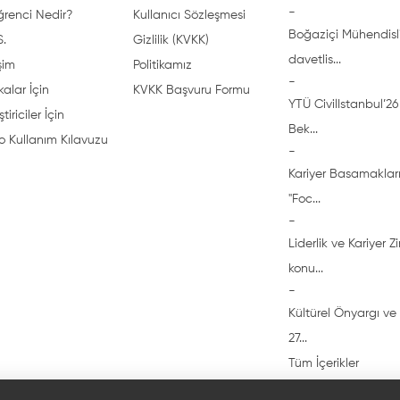
-
ğrenci Nedir?
Kullanıcı Sözleşmesi
Boğaziçi Mühendisli
S.
Gizlilik (KVKK)
davetlis...
işim
Politikamız
-
alar İçin
KVKK Başvuru Formu
YTÜ CivilIstanbul’26 
ştiriciler İçin
Bek...
o Kullanım Kılavuzu
-
Kariyer Basamakları
"Foc...
-
Liderlik ve Kariyer Z
konu...
-
Kültürel Önyargı ve 
27...
Tüm İçerikler