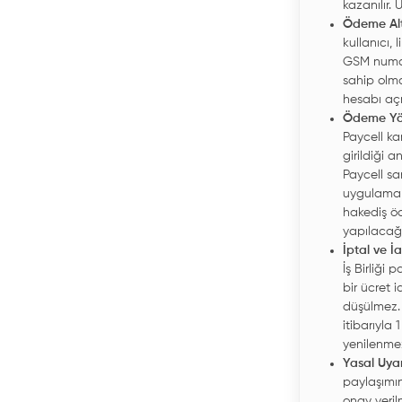
kazanılır.
Ödeme Alt
kullanıcı,
GSM numar
sahip olma
hesabı açm
Ödeme Yö
Paycell ka
girildiği 
Paycell sa
uygulama m
hakediş öd
yapılacağı
İptal ve İ
İş Birliği 
bir ücret 
düşülmez. K
itibarıyla
yenilenme
Yasal Uyar
paylaşımı
onay verilm