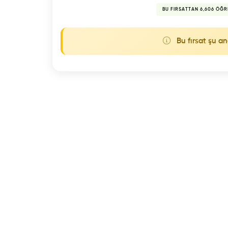
BU FIRSATTAN 6,606 ÖĞR
Bu fırsat şu an