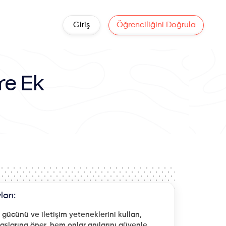
Giriş
Öğrenciliğini Doğrula
re Ek
ları:
gücünü ve iletişim yeteneklerini kullan,
daşlarına öner, hem onlar anılarını güvenle