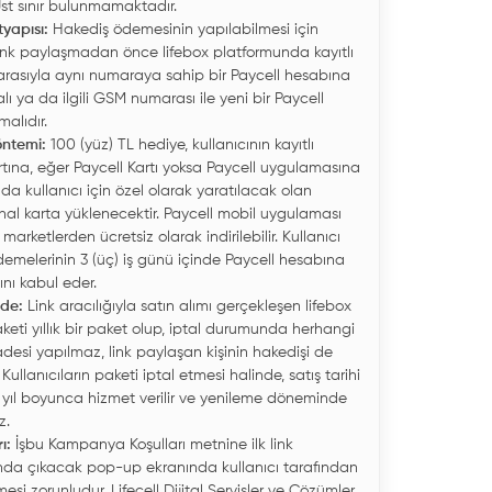
 Üst sınır bulunmamaktadır.
yapısı:
Hakediş ödemesinin yapılabilmesi için
 link paylaşmadan önce lifebox platformunda kayıtlı
asıyla aynı numaraya sahip bir Paycell hesabına
lı ya da ilgili GSM numarası ile yeni bir Paycell
alıdır.
ntemi:
100 (yüz) TL hediye, kullanıcının kayıtlı
rtına, eğer Paycell Kartı yoksa Paycell uygulamasına
anda kullanıcı için özel olarak yaratılacak olan
nal karta yüklenecektir. Paycell mobil uygulaması
arketlerden ücretsiz olarak indirilebilir. Kullanıcı
emelerinin 3 (üç) iş günü içinde Paycell hesabına
nı kabul eder.
ade:
Link aracılığıyla satın alımı gerçekleşen lifebox
paketi yıllık bir paket olup, iptal durumunda herhangi
iadesi yapılmaz, link paylaşan kişinin hakedişi de
ullanıcıların paketi iptal etmesi halinde, satış tarihi
 1 yıl boyunca hizmet verilir ve yenileme döneminde
z.
ı:
İşbu Kampanya Koşulları metnine ilk link
nda çıkacak pop-up ekranında kullanıcı tarafından
esi zorunludur. Lifecell Dijital Servisler ve Çözümler