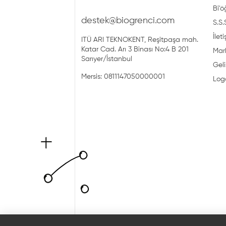
Bi'ö
destek@biogrenci.com
S.S.
İlet
ITÜ ARI TEKNOKENT, Reşitpaşa mah.
Katar Cad. Arı 3 Binası No:4 B 201
Mark
Sarıyer/İstanbul
Geli
Mersis: 0811147050000001
Log