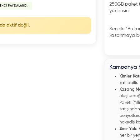
250GB paket (
ENCI FAYDALANDI.
yüklensin!
da aktif değil.
Sen de "Bu tam
kazanmaya ba
Kampanya Ko
Kimler Katı
katılabilir.
Kazanç Mo
oluşturduğu
Paketi (Yıl
satışından 
periyotlar
hakediş k
Sınır Yok:
K
her bir ye