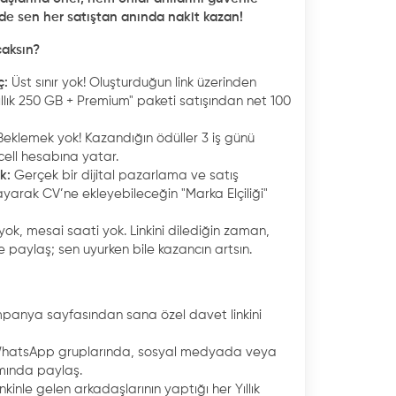
de sen her satıştan anında nakit kazan!
aksın?
ç:
Üst sınır yok! Oluşturduğun link üzerinden
ıllık 250 GB + Premium" paketi satışından net 100
Beklemek yok! Kazandığın ödüller 3 iş günü
cell hesabına yatar.
ik:
Gerçek bir dijital pazarlama ve satış
yarak CV’ne ekleyebileceğin "Marka Elçiliği"
yok, mesai saati yok. Linkini dilediğin zaman,
e paylaş; sen uyurken bile kazancın artsın.
anya sayfasından sana özel davet linkini
 WhatsApp gruplarında, sosyal medyada veya
mında paylaş.
inkinle gelen arkadaşlarının yaptığı her Yıllık