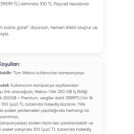
399,99 TL) alımında 100 TL Paycell hesabına
 bana göre!" diyorsan, hemen linkini oluştur ve
şla.
şulları:
labilir:
Tüm lifebox kullanıcıları kampanyaya
deli:
Kullanıcının kampanya sayfasından
 link aracılığıyla, lifebox Yıllık 250 GB İş Birliği
lık 250GB + Premium, vergiler dahil 399,99TL)'nin ilk
100 (yüz) TL tutarında hakediş kazanılır. Yıllık
da paket yenilemeleri yapıldığında herhangi bir
azanılmaz.
ampanyadan birden fazla kez yararlanılabilir ve
ni paket satışında 100 (yüz) TL tutarında hakediş