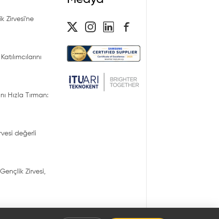
k Zirvesi'ne
Katılımcılarını
nı Hızla Tırman:
irvesi değerli
Gençlik Zirvesi,