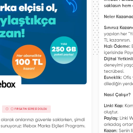
saklasın hem 
Neler Kazanac
Sınırsız Kazan
yapılan her "Y
TL kazanırsın.
Hızlı Ödeme:
içerisinde Pay
Dijital Yetkinl
deneyimi yaşa
tecrübesi.
Esneklik:
Ofis 
dilediğin yerd
Nasıl Çalışır?
Linki Kap:
Kamp
FIRSATIN SÜRESI DOLDU
oluştur.
Paylaş:
Linki
 olarak anılarınızı güvenle saklarken, şimdi
arkadaş orta
sunuyoruz: lifebox Marka Elçileri Programı.
Kazan:
Senin l