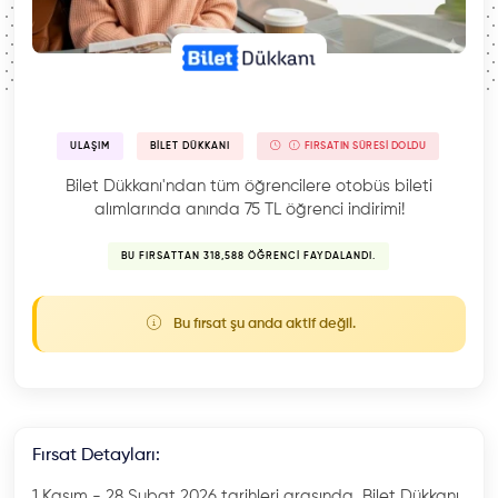
ULAŞIM
BILET DÜKKANI
FIRSATIN SÜRESI DOLDU
Bilet Dükkanı'ndan tüm öğrencilere otobüs bileti
alımlarında anında 75 TL öğrenci indirimi!
BU FIRSATTAN 318,588 ÖĞRENCI FAYDALANDI.
Bu fırsat şu anda aktif değil.
Fırsat Detayları:
1 Kasım - 28 Şubat 2026 tarihleri arasında, Bilet Dükkanı