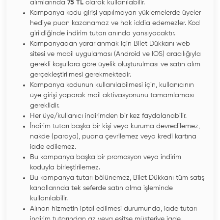
alımlarında
75 TL
olarak kullanılabilir.
Kampanya kodu girişi yapılmayan yüklemelerde üyeler
hediye puan kazanamaz ve hak iddia edemezler. Kod
girildiğinde indirim tutarı anında yansıyacaktır.
Kampanyadan yararlanmak için Bilet Dükkanı web
sitesi ve mobil uygulaması (Android ve IOS) aracılığıyla
gerekli koşullara göre üyelik oluşturulması ve satın alım
gerçekleştirilmesi gerekmektedir.
Kampanya kodunun kullanılabilmesi için, kullanıcının
üye girişi yaparak mail aktivasyonunu tamamlaması
gereklidir.
Her üye/kullanıcı indirimden bir kez faydalanabilir.
İndirim tutarı başka bir kişi veya kuruma devredilemez,
nakde (paraya), puana çevrilemez veya kredi kartına
iade edilemez.
Bu kampanya başka bir promosyon veya indirim
koduyla birleştirilemez.
Bu kampanya tutarı bölünemez, Bilet Dükkanı tüm satış
kanallarında tek seferde satın alma işleminde
kullanılabilir.
Alınan hizmetin iptal edilmesi durumunda, iade tutarı
indirim tutarından az veya eşitse müşteriye iade