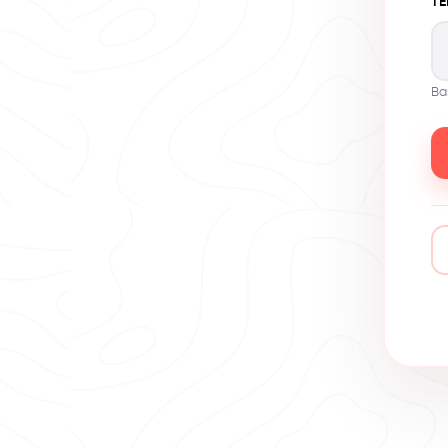
TE
Ba