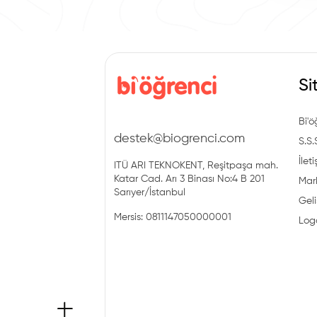
Si
Bi'ö
destek@biogrenci.com
S.S.
İlet
ITÜ ARI TEKNOKENT, Reşitpaşa mah.
Katar Cad. Arı 3 Binası No:4 B 201
Mark
Sarıyer/İstanbul
Geli
Mersis: 0811147050000001
Log