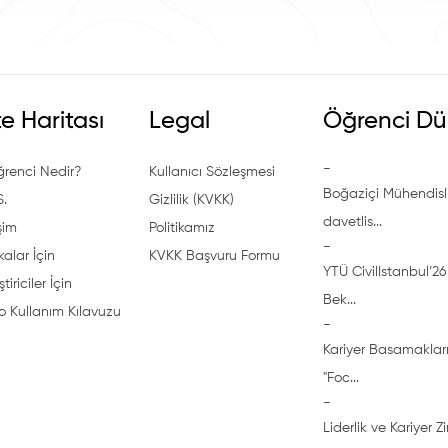
te Haritası
Legal
Öğrenci Dü
-
ğrenci Nedir?
Kullanıcı Sözleşmesi
Boğaziçi Mühendisli
S.
Gizlilik (KVKK)
davetlis...
işim
Politikamız
-
alar İçin
KVKK Başvuru Formu
YTÜ CivilIstanbul’26 
ştiriciler İçin
Bek...
o Kullanım Kılavuzu
-
Kariyer Basamakları
"Foc...
-
Liderlik ve Kariyer Z