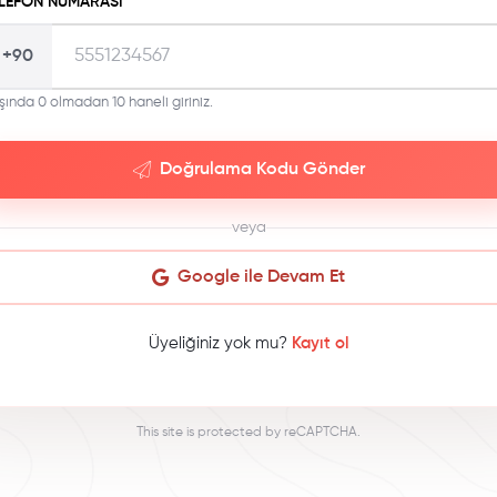
LEFON NUMARASI
+90
şında 0 olmadan 10 haneli giriniz.
Doğrulama Kodu Gönder
veya
Google ile Devam Et
Üyeliğiniz yok mu?
Kayıt ol
This site is protected by reCAPTCHA.