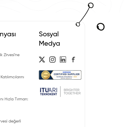
nyası
Sosyal
Medya
k Zirvesi'ne
Katılımcılarını
nı Hızla Tırman:
irvesi değerli