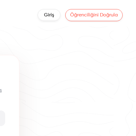
Giriş
Öğrenciliğini Doğrula
ş