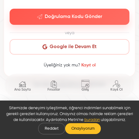
Doğrulama Kodu Gönder
veya
Google ile Devam Et
Üyeliğiniz yok mu?
Kayıt ol
This site is protected by reCAPTCHA.
Ana Sayfa
Fırsatlar
Giriş
Kayıt Ol
Sitemizde deneyimi iyileştirmek, öğrenci indirimleri sunabilmek için
gerekli çerezleri kullanıyoruz. Onayınız olması halinde reklam çerezleri
de kullanılacaktır. Aydınlatma Metni'ne
buradan
ulaşabilirsiniz.
Reddet
Onaylıyorum