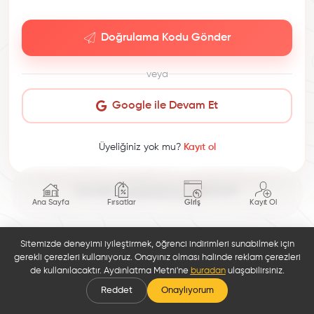
Doğrulama Kodu Gönder
veya
Google ile Devam Et
Üyeliğiniz yok mu?
Kayıt ol
This site is protected by reCAPTCHA.
Ana Sayfa
Fırsatlar
Giriş
Kayıt Ol
Sitemizde deneyimi iyileştirmek, öğrenci indirimleri sunabilmek için
gerekli çerezleri kullanıyoruz. Onayınız olması halinde reklam çerezleri
de kullanılacaktır. Aydınlatma Metni'ne
buradan
ulaşabilirsiniz.
Reddet
Onaylıyorum