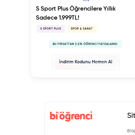
S Sport Plus Öğrencilere Yıllık
Sadece 1.999TL!
S SPORT PLUS
SPOR & SANAT
BU FIRSATTAN 3,576 ÖĞRENCI FAYDALANDI.
İndirim Kodunu Hemen Al
Si
Bi'ö