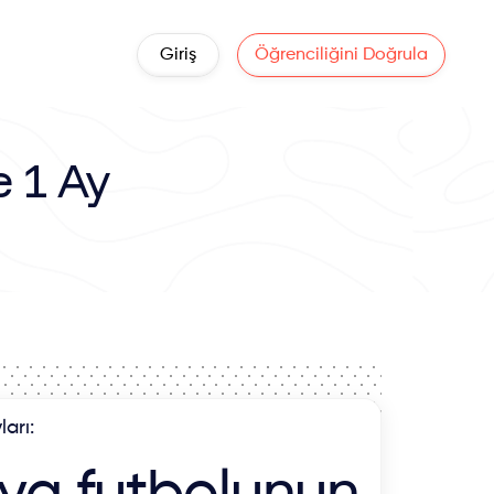
Giriş
Öğrenciliğini Doğrula
e 1 Ay
ları: