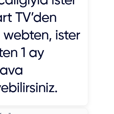
calığıyla ister
rt TV’den
r webten, ister
ten 1 ay
ava
ebilirsiniz.