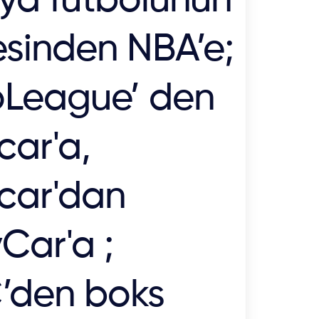
ya futbolunun
esinden NBA’e;
oLeague’ den
car'a,
car'dan
Car'a ;
’den boks