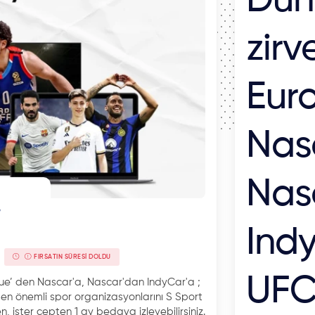
Dün
zirv
Eur
Nas
Nas
Indy
FIRSATIN SÜRESI DOLDU
UFC
ue’ den Nascar'a, Nascar'dan IndyCar'a ;
n önemli spor organizasyonlarını S Sport
n, ister cepten 1 ay bedava izleyebilirsiniz.