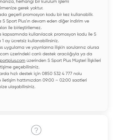
nmanıza, herhangi bir kurulum işlemi
irmenize gerek yoktur.
a geçerli promosyon kodu bir kez kullanabilir.
S Sport Plus’ın devam eden diğer indirim ve
rı ile birleştirilemez.
kapsamında kullanılacak promosyon kodu ile S
ı 1 ay ücretsiz kullanabilirsiniz.
us uygulama ve yayınlarına ilişkin sorularınız olursa
.com üzerindeki canlı destek aracılığıyla ya da
portplus.com
üzerinden S Sport Plus Müşteri İlişkileri
etişime geçebilirsiniz.
rda hızlı destek için 0850 532 4 777 nolu
iletişim hattımızdan 09:00 – 02:00 saatleri
ze ulaşabilirsiniz.