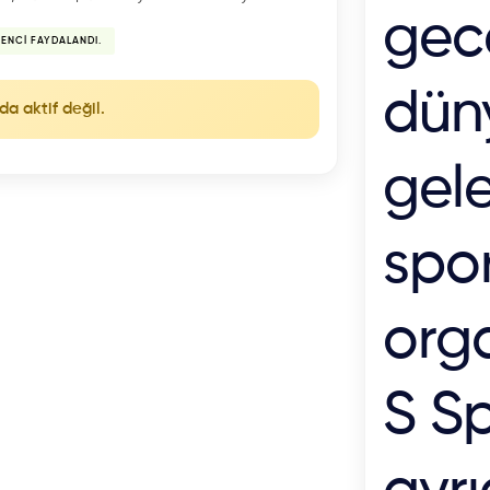
gec
RENCI FAYDALANDI.
dün
da aktif değil.
gel
spo
orga
S Sp