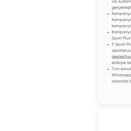
v.b. kulla
gerçekleşt
Kampanyad
Kampanya 
kampanyala
Kampanya 
Sport Plus’
S Sport Pl
ssportplus
destek@ss
ekibiyle il
Tüm konula
Whatsapp 
arasında bi