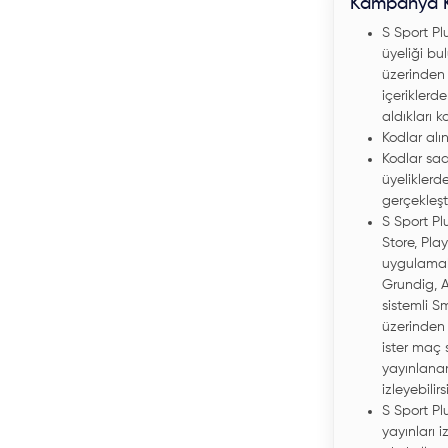
Kampanya Ko
S Sport Pl
üyeliği bu
üzerinden ü
içeriklerd
aldıkları k
Kodlar alı
Kodlar s
üyeliklerd
gerçekleşti
S Sport Plu
Store, Pla
uygulamala
Grundig, A
sistemli S
üzerinden
ister maç 
yayınlanan
izleyebilirs
S Sport Pl
yayınları i