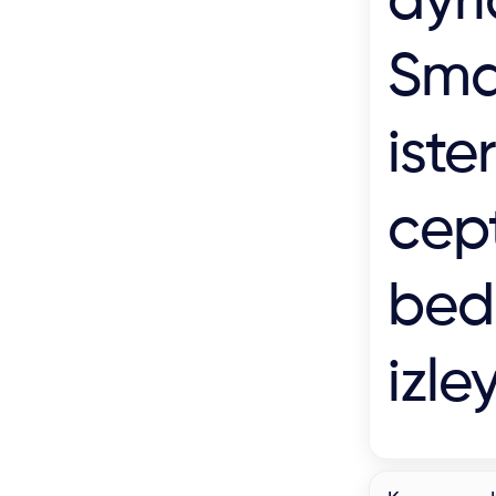
ayrı
Sma
iste
cep
bed
izley