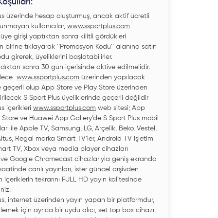
şulları:
us üzerinde hesap oluşturmuş, ancak aktif ücretli
lunmayan kullanıcılar,
www.ssportplus.com
ye girişi yaptıktan sonra kilitli gördükleri
en birine tıklayarak ‘’Promosyon Kodu’’ alanına satın
odu girerek, üyeliklerini başlatabilirler.
ndıktan sonra 30 gün içerisinde aktive edilmelidir.
adece
www.ssportplus.com
üzerinden yapılacak
e geçerli olup App Store ve Play Store üzerinden
rilecek S Sport Plus üyeliklerinde geçerli değildir
s içerikleri
www.ssportplus.com
web sitesi; App
y Store ve Huawei App Gallery’de S Sport Plus mobil
rı ile Apple TV, Samsung, LG, Arçelik, Beko, Vestel,
ltus, Regal marka Smart TV’ler, Android TV işletim
mart TV, Xbox veya media player cihazları
 ve Google Chromecast cihazlarıyla geniş ekranda
saatinde canlı yayınları, ister güncel arşivden
 içeriklerin tekrarını FULL HD yayın kalitesinde
iniz.
us, internet üzerinden yayın yapan bir platformdur,
zlemek için ayrıca bir uydu alıcı, set top box cihazı