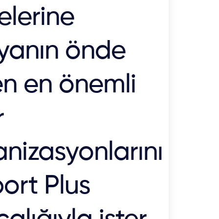
elerine
yanın önde
en en önemli
r
nizasyonlarını
ort Plus