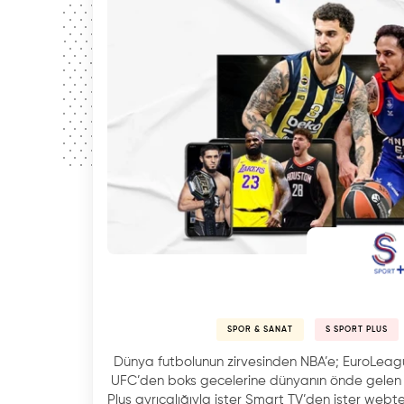
SPOR & SANAT
S SPORT PLUS
Dünya futbolunun zirvesinden NBA’e; EuroLeag
UFC’den boks gecelerine dünyanın önde gelen e
Plus ayrıcalığıyla ister Smart TV’den ister webte