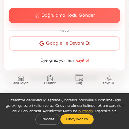
Doğrulama Kodu Gönder
veya
Google ile Devam Et
Üyeliğiniz yok mu?
Kayıt ol
This site is protected by reCAPTCHA.
Ana Sayfa
Fırsatlar
Giriş
Kayıt Ol
Sitemizde deneyimi iyileştirmek, öğrenci indirimleri sunabilmek için
gerekli çerezleri kullanıyoruz. Onayınız olması halinde reklam çerezleri
de kullanılacaktır. Aydınlatma Metni'ne
buradan
ulaşabilirsiniz.
Reddet
Onaylıyorum