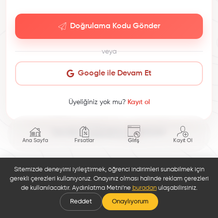
Doğrulama Kodu Gönder
veya
Google ile Devam Et
Üyeliğiniz yok mu?
Kayıt ol
This site is protected by reCAPTCHA.
Ana Sayfa
Fırsatlar
Giriş
Kayıt Ol
Sitemizde deneyimi iyileştirmek, öğrenci indirimleri sunabilmek için
gerekli çerezleri kullanıyoruz. Onayınız olması halinde reklam çerezleri
de kullanılacaktır. Aydınlatma Metni'ne
buradan
ulaşabilirsiniz.
Reddet
Onaylıyorum