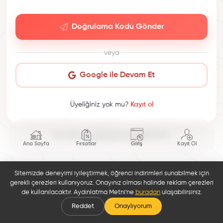
Doğrulama Kodu Gönder
veya
Google ile Devam Et
Üyeliğiniz yok mu?
Kayıt ol
This site is protected by reCAPTCHA.
Ana Sayfa
Fırsatlar
Giriş
Kayıt Ol
Sitemizde deneyimi iyileştirmek, öğrenci indirimleri sunabilmek için
gerekli çerezleri kullanıyoruz. Onayınız olması halinde reklam çerezleri
de kullanılacaktır. Aydınlatma Metni'ne
buradan
ulaşabilirsiniz.
Reddet
Onaylıyorum