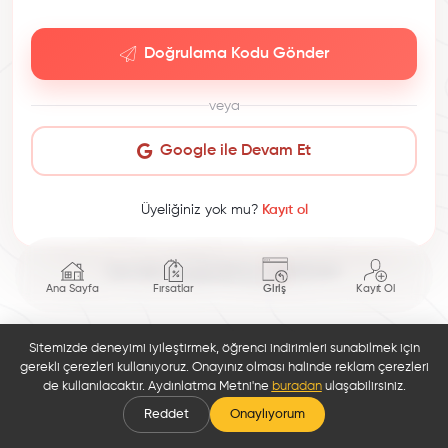
Doğrulama Kodu Gönder
veya
Google ile Devam Et
Üyeliğiniz yok mu?
Kayıt ol
This site is protected by reCAPTCHA.
Ana Sayfa
Fırsatlar
Giriş
Kayıt Ol
Sitemizde deneyimi iyileştirmek, öğrenci indirimleri sunabilmek için
gerekli çerezleri kullanıyoruz. Onayınız olması halinde reklam çerezleri
de kullanılacaktır. Aydınlatma Metni'ne
buradan
ulaşabilirsiniz.
Reddet
Onaylıyorum