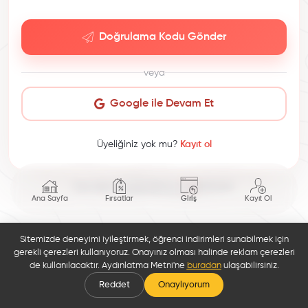
Doğrulama Kodu Gönder
veya
Google ile Devam Et
Üyeliğiniz yok mu?
Kayıt ol
This site is protected by reCAPTCHA.
Ana Sayfa
Fırsatlar
Giriş
Kayıt Ol
Sitemizde deneyimi iyileştirmek, öğrenci indirimleri sunabilmek için
gerekli çerezleri kullanıyoruz. Onayınız olması halinde reklam çerezleri
de kullanılacaktır. Aydınlatma Metni'ne
buradan
ulaşabilirsiniz.
Reddet
Onaylıyorum