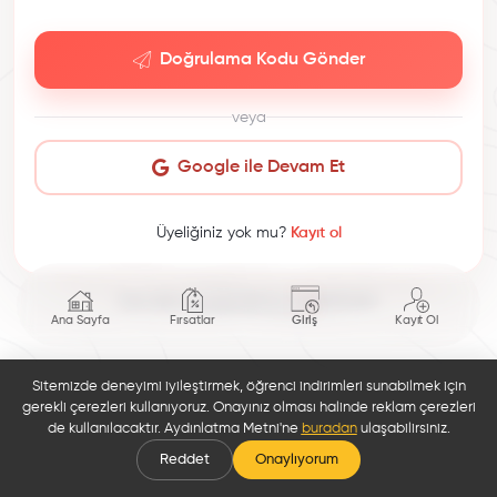
Doğrulama Kodu Gönder
veya
Google ile Devam Et
Üyeliğiniz yok mu?
Kayıt ol
This site is protected by reCAPTCHA.
Ana Sayfa
Fırsatlar
Giriş
Kayıt Ol
Sitemizde deneyimi iyileştirmek, öğrenci indirimleri sunabilmek için
gerekli çerezleri kullanıyoruz. Onayınız olması halinde reklam çerezleri
de kullanılacaktır. Aydınlatma Metni'ne
buradan
ulaşabilirsiniz.
Reddet
Onaylıyorum