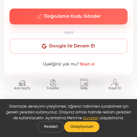
Doğrulama Kodu Gönder
veya
Google ile Devam Et
Üyeliğiniz yok mu?
Kayıt ol
This site is protected by reCAPTCHA.
Ana Sayfa
Fırsatlar
Giriş
Kayıt Ol
Sitemizde deneyimi iyileştirmek, öğrenci indirimleri sunabilmek için
gerekli çerezleri kullanıyoruz. Onayınız olması halinde reklam çerezleri
de kullanılacaktır. Aydınlatma Metni'ne
buradan
ulaşabilirsiniz.
Reddet
Onaylıyorum