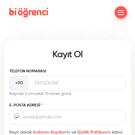
Kayıt Ol
TELEFON NUMARASI
+90
Başında 0 olmadan 10 haneli giriniz.
E-POSTA ADRESI
*
Kayıt olarak
Kullanım Koşulları
'nı ve
Gizlilik Politikası
'nı kabul