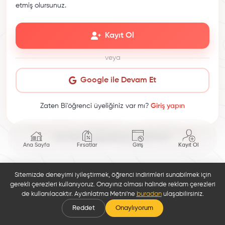
etmiş olursunuz.
Kayıt Ol
veya
Google ile Devam Et
Zaten Bi'öğrenci üyeliğiniz var mı?
Giriş yapın
This site is protected by reCAPTCHA.
Ana Sayfa
Fırsatlar
Giriş
Kayıt Ol
Sitemizde deneyimi iyileştirmek, öğrenci indirimleri sunabilmek için
gerekli çerezleri kullanıyoruz. Onayınız olması halinde reklam çerezleri
de kullanılacaktır. Aydınlatma Metni'ne
buradan
ulaşabilirsiniz.
Reddet
Onaylıyorum