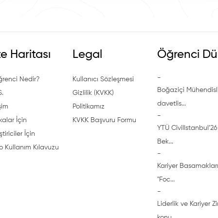
te Haritası
Legal
Öğrenci Dü
-
ğrenci Nedir?
Kullanıcı Sözleşmesi
Boğaziçi Mühendisli
S.
Gizlilik (KVKK)
davetlis...
işim
Politikamız
-
alar İçin
KVKK Başvuru Formu
YTÜ CivilIstanbul’26 
ştiriciler İçin
Bek...
o Kullanım Kılavuzu
-
Kariyer Basamakları
"Foc...
-
Liderlik ve Kariyer Z
konu...