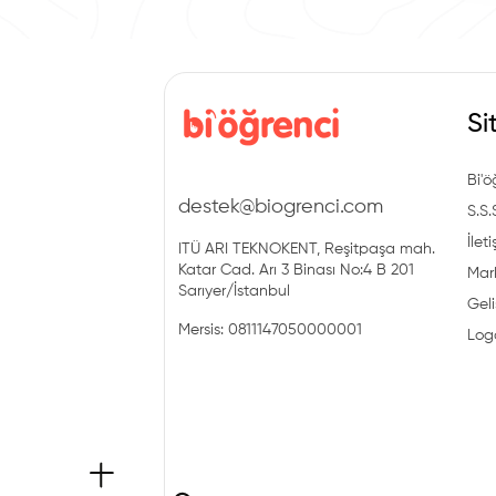
Si
Bi'ö
destek@biogrenci.com
S.S.
İlet
ITÜ ARI TEKNOKENT, Reşitpaşa mah.
Katar Cad. Arı 3 Binası No:4 B 201
Mark
Sarıyer/İstanbul
Geli
Mersis: 0811147050000001
Log