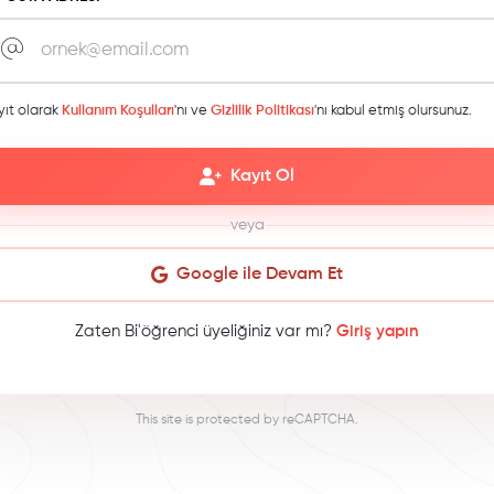
yıt olarak
Kullanım Koşulları
'nı ve
Gizlilik Politikası
'nı kabul etmiş olursunuz.
Kayıt Ol
veya
Google ile Devam Et
Zaten Bi'öğrenci üyeliğiniz var mı?
Giriş yapın
This site is protected by reCAPTCHA.