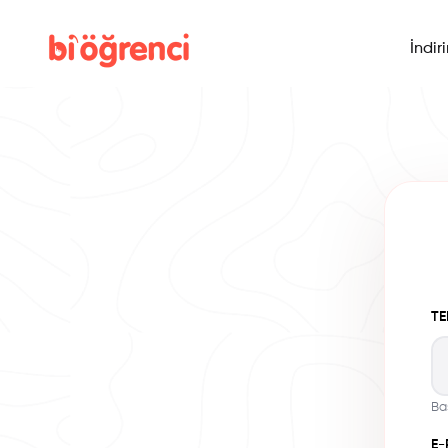
İndir
TE
Ba
E-