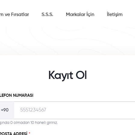
im ve Fırsatlar
S.S.S.
Markalar İçin
İletişim
Kayıt Ol
LEFON NUMARASI
+90
şında 0 olmadan 10 haneli giriniz.
POSTA ADRESI
*