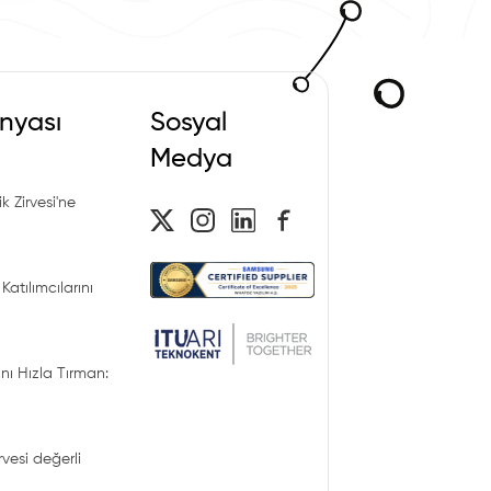
nyası
Sosyal
Medya
k Zirvesi'ne
Katılımcılarını
nı Hızla Tırman:
irvesi değerli