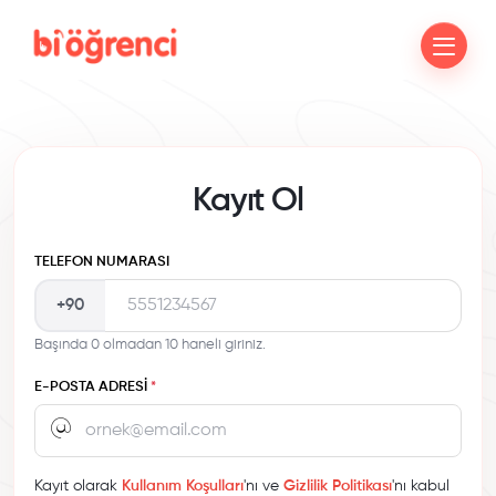
Kayıt Ol
TELEFON NUMARASI
+90
Başında 0 olmadan 10 haneli giriniz.
E-POSTA ADRESI
*
Kayıt olarak
Kullanım Koşulları
'nı ve
Gizlilik Politikası
'nı kabul