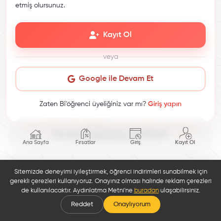
etmiş olursunuz.
Kayıt Ol
veya
Google ile Devam Et
Zaten Bi'öğrenci üyeliğiniz var mı?
Giriş yapın
This site is protected by reCAPTCHA.
Ana Sayfa
Fırsatlar
Giriş
Kayıt Ol
Sitemizde deneyimi iyileştirmek, öğrenci indirimleri sunabilmek için
gerekli çerezleri kullanıyoruz. Onayınız olması halinde reklam çerezleri
de kullanılacaktır. Aydınlatma Metni'ne
buradan
ulaşabilirsiniz.
Reddet
Onaylıyorum