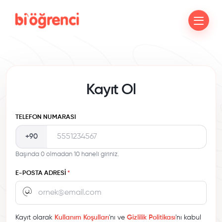
Kayıt Ol
TELEFON NUMARASI
+90
Başında 0 olmadan 10 haneli giriniz.
E-POSTA ADRESI
*
Kayıt olarak
Kullanım Koşulları
'nı ve
Gizlilik Politikası
'nı kabul