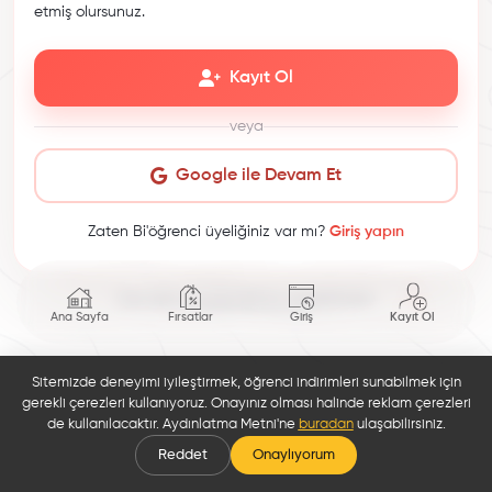
etmiş olursunuz.
Kayıt Ol
veya
Google ile Devam Et
Zaten Bi'öğrenci üyeliğiniz var mı?
Giriş yapın
This site is protected by reCAPTCHA.
Ana Sayfa
Fırsatlar
Giriş
Kayıt Ol
Sitemizde deneyimi iyileştirmek, öğrenci indirimleri sunabilmek için
gerekli çerezleri kullanıyoruz. Onayınız olması halinde reklam çerezleri
de kullanılacaktır. Aydınlatma Metni'ne
buradan
ulaşabilirsiniz.
Reddet
Onaylıyorum