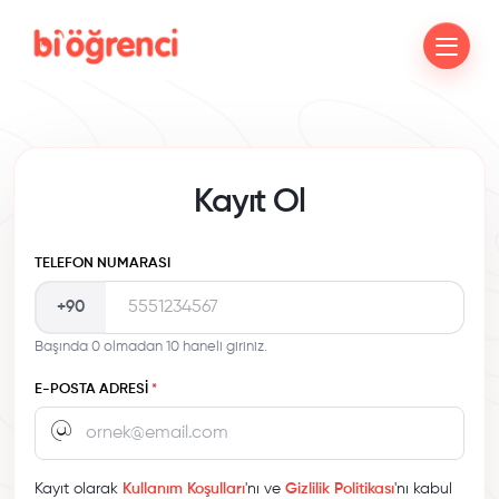
Kayıt Ol
TELEFON NUMARASI
+90
Başında 0 olmadan 10 haneli giriniz.
E-POSTA ADRESI
*
Kayıt olarak
Kullanım Koşulları
'nı ve
Gizlilik Politikası
'nı kabul