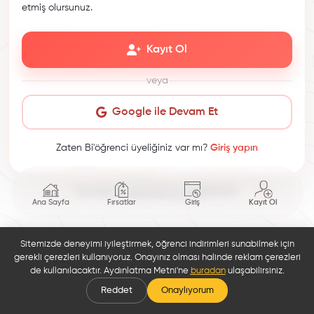
etmiş olursunuz.
Kayıt Ol
veya
Google ile Devam Et
Zaten Bi'öğrenci üyeliğiniz var mı?
Giriş yapın
This site is protected by reCAPTCHA.
Ana Sayfa
Fırsatlar
Giriş
Kayıt Ol
Sitemizde deneyimi iyileştirmek, öğrenci indirimleri sunabilmek için
gerekli çerezleri kullanıyoruz. Onayınız olması halinde reklam çerezleri
de kullanılacaktır. Aydınlatma Metni'ne
buradan
ulaşabilirsiniz.
Reddet
Onaylıyorum