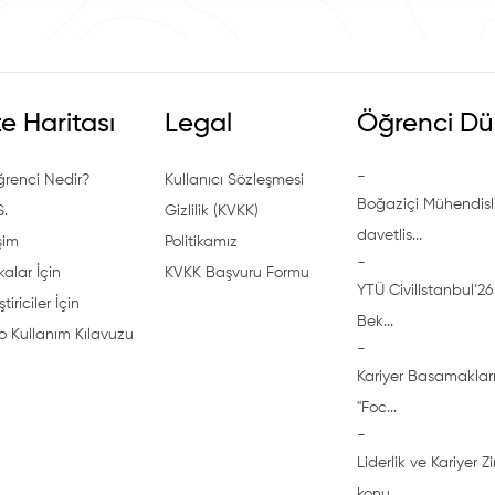
te Haritası
Legal
Öğrenci Dü
-
ğrenci Nedir?
Kullanıcı Sözleşmesi
Boğaziçi Mühendisli
S.
Gizlilik (KVKK)
davetlis...
işim
Politikamız
-
alar İçin
KVKK Başvuru Formu
YTÜ CivilIstanbul’26 
ştiriciler İçin
Bek...
o Kullanım Kılavuzu
-
Kariyer Basamakları
"Foc...
-
Liderlik ve Kariyer Z
konu...