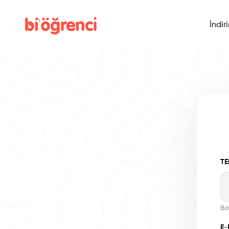
İndir
TE
Ba
E-