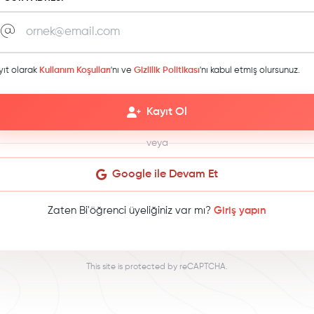
yıt olarak
Kullanım Koşulları
'nı ve
Gizlilik Politikası
'nı kabul etmiş olursunuz.
Kayıt Ol
veya
Google ile Devam Et
Zaten Bi'öğrenci üyeliğiniz var mı?
Giriş yapın
This site is protected by reCAPTCHA.