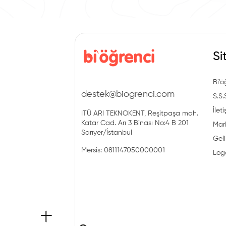
Si
Bi'ö
destek@biogrenci.com
S.S.
İlet
ITÜ ARI TEKNOKENT, Reşitpaşa mah.
Katar Cad. Arı 3 Binası No:4 B 201
Mark
Sarıyer/İstanbul
Geli
Mersis: 0811147050000001
Log