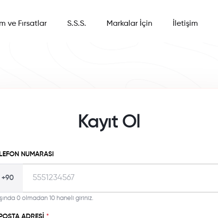
im ve Fırsatlar
S.S.S.
Markalar İçin
İletişim
Kayıt Ol
LEFON NUMARASI
+90
şında 0 olmadan 10 haneli giriniz.
POSTA ADRESI
*