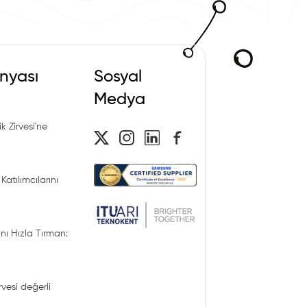
nyası
Sosyal
Medya
k Zirvesi'ne
Katılımcılarını
nı Hızla Tırman:
irvesi değerli