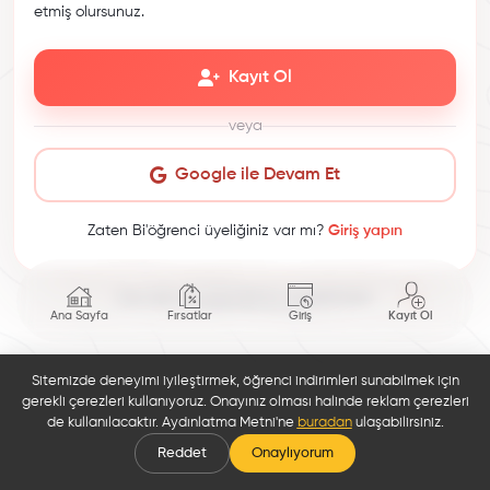
etmiş olursunuz.
Kayıt Ol
veya
Google ile Devam Et
Zaten Bi'öğrenci üyeliğiniz var mı?
Giriş yapın
This site is protected by reCAPTCHA.
Ana Sayfa
Fırsatlar
Giriş
Kayıt Ol
Sitemizde deneyimi iyileştirmek, öğrenci indirimleri sunabilmek için
gerekli çerezleri kullanıyoruz. Onayınız olması halinde reklam çerezleri
de kullanılacaktır. Aydınlatma Metni'ne
buradan
ulaşabilirsiniz.
Reddet
Onaylıyorum