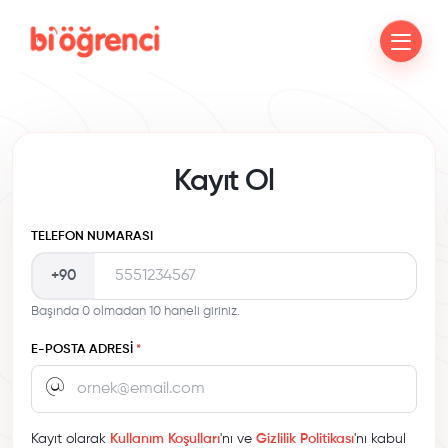
Kayıt Ol
TELEFON NUMARASI
+90
Başında 0 olmadan 10 haneli giriniz.
E-POSTA ADRESI
*
Kayıt olarak
Kullanım Koşulları
'nı ve
Gizlilik Politikası
'nı kabul