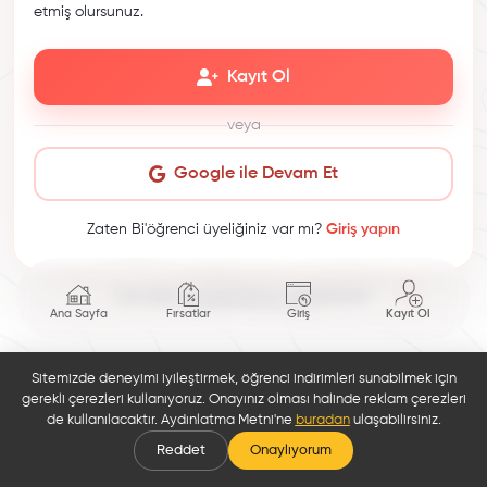
etmiş olursunuz.
Kayıt Ol
veya
Google ile Devam Et
Zaten Bi'öğrenci üyeliğiniz var mı?
Giriş yapın
This site is protected by reCAPTCHA.
Ana Sayfa
Fırsatlar
Giriş
Kayıt Ol
Sitemizde deneyimi iyileştirmek, öğrenci indirimleri sunabilmek için
gerekli çerezleri kullanıyoruz. Onayınız olması halinde reklam çerezleri
de kullanılacaktır. Aydınlatma Metni'ne
buradan
ulaşabilirsiniz.
Reddet
Onaylıyorum