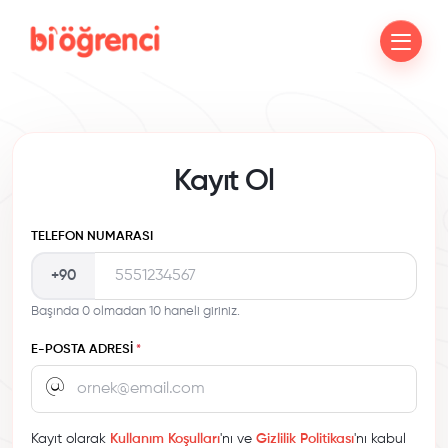
Kayıt Ol
TELEFON NUMARASI
+90
Başında 0 olmadan 10 haneli giriniz.
E-POSTA ADRESI
*
Kayıt olarak
Kullanım Koşulları
'nı ve
Gizlilik Politikası
'nı kabul