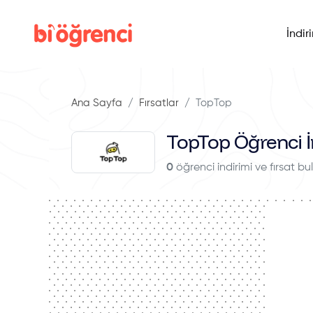
İndir
Ana Sayfa
Fırsatlar
TopTop
TopTop Öğrenci İn
0
öğrenci indirimi ve fırsat b