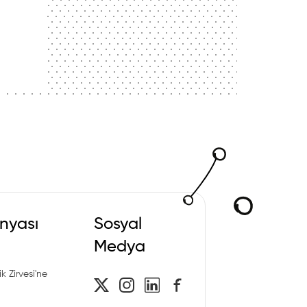
nyası
Sosyal
Medya
k Zirvesi'ne