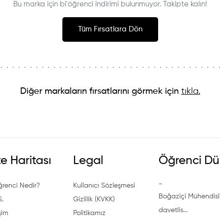
Bu marka için bi'öğrenci indirimi bulunmuyor. Takipte kalın!
Tüm Fırsatlara Dön
Diğer markaların fırsatlarını görmek için
tıkla.
te Haritası
Legal
Öğrenci Dü
-
ğrenci Nedir?
Kullanıcı Sözleşmesi
Boğaziçi Mühendisli
S.
Gizlilik (KVKK)
davetlis...
işim
Politikamız