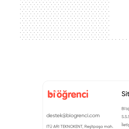
Si
Bi'ö
destek@biogrenci.com
S.S.
İlet
ITÜ ARI TEKNOKENT, Reşitpaşa mah.