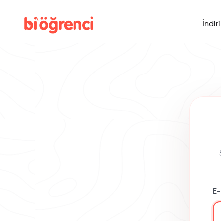
İndir
E-