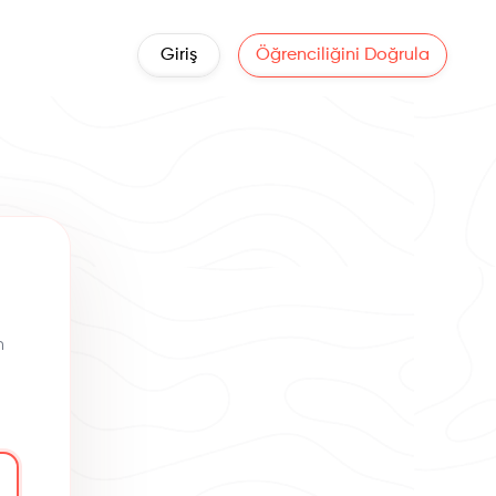
Giriş
Öğrenciliğini Doğrula
n