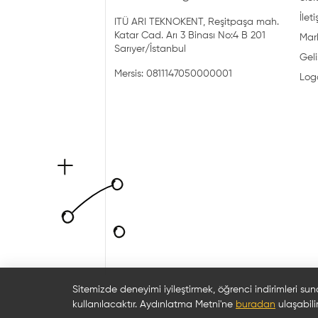
İlet
ITÜ ARI TEKNOKENT, Reşitpaşa mah.
Katar Cad. Arı 3 Binası No:4 B 201
Mark
Sarıyer/İstanbul
Geli
Mersis: 0811147050000001
Log
Sitemizde deneyimi iyileştirmek, öğrenci indirimleri sun
kullanılacaktır. Aydınlatma Metni'ne
buradan
ulaşabilir