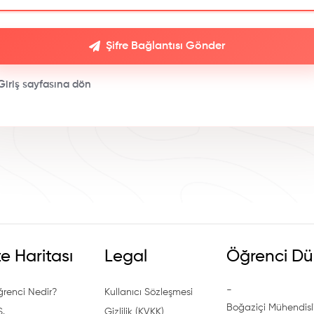
Şifre Bağlantısı Gönder
Giriş sayfasına dön
te Haritası
Legal
Öğrenci Dü
-
ğrenci Nedir?
Kullanıcı Sözleşmesi
Boğaziçi Mühendisli
S.
Gizlilik (KVKK)