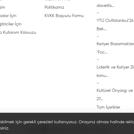
davetlis...
işim
Politikamız
-
alar İçin
KVKK Başvuru Formu
YTÜ CivilIstanbul’26 
ştiriciler İçin
Bek...
o Kullanım Kılavuzu
-
Kariyer Basamakları
"Foc...
-
Liderlik ve Kariyer Z
konu...
-
Kültürel Önyargı ve 
27...
Tüm İçerikler
abilmek için gerekli çerezleri kullanıyoruz. Onayınız olması halinde rek
siniz.
© 2026 🎓 Bi'öğrenci. Tüm hakları saklıdır.