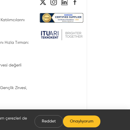
Katılımcılarını
nı Hızla Tırman:
irvesi değerli
Gençlik Zirvesi,
lam çerezleri de
Reddet
Onaylıyorum