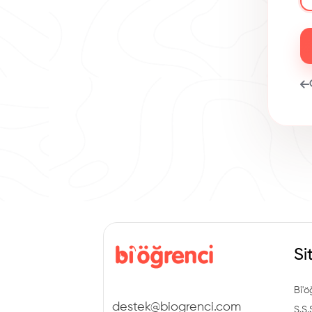
Si
Bi'ö
destek@biogrenci.com
S.S.