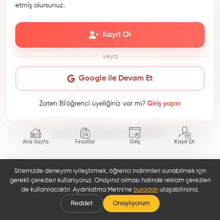
etmiş olursunuz.
Kayıt Ol
veya
Google ile Devam Et
Zaten Bi'öğrenci üyeliğiniz var mı?
Giriş yapın
This site is protected by reCAPTCHA.
Ana Sayfa
Fırsatlar
Giriş
Kayıt Ol
Sitemizde deneyimi iyileştirmek, öğrenci indirimleri sunabilmek için
gerekli çerezleri kullanıyoruz. Onayınız olması halinde reklam çerezleri
de kullanılacaktır. Aydınlatma Metni'ne
buradan
ulaşabilirsiniz.
Reddet
Onaylıyorum