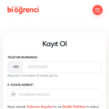
Kayıt Ol
TELEFON NUMARASI
+90
Başında 0 olmadan 10 haneli giriniz.
E-POSTA ADRESI
*
Kayıt olarak
Kullanım Koşulları
'nı ve
Gizlilik Politikası
'nı kabul