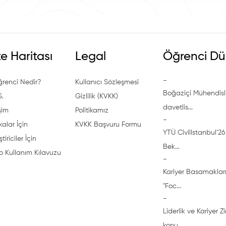
te Haritası
Legal
Öğrenci Dü
-
ğrenci Nedir?
Kullanıcı Sözleşmesi
Boğaziçi Mühendisli
S.
Gizlilik (KVKK)
davetlis...
işim
Politikamız
-
alar İçin
KVKK Başvuru Formu
YTÜ CivilIstanbul’26 
ştiriciler İçin
Bek...
o Kullanım Kılavuzu
-
Kariyer Basamakları
"Foc...
-
Liderlik ve Kariyer Z
konu...