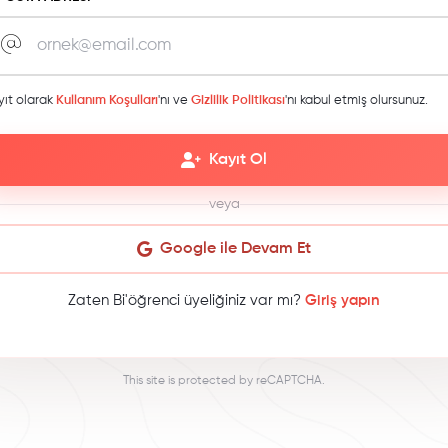
yıt olarak
Kullanım Koşulları
'nı ve
Gizlilik Politikası
'nı kabul etmiş olursunuz.
Kayıt Ol
veya
Google ile Devam Et
Zaten Bi'öğrenci üyeliğiniz var mı?
Giriş yapın
This site is protected by reCAPTCHA.