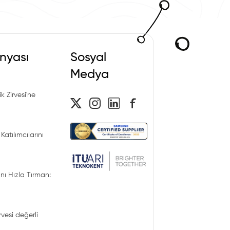
nyası
Sosyal
Medya
k Zirvesi'ne
Katılımcılarını
nı Hızla Tırman:
irvesi değerli