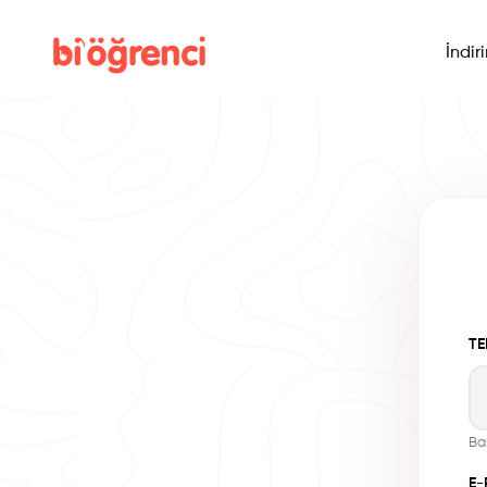
İndir
TE
Ba
E-