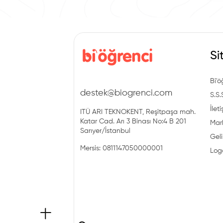
Si
Bi'ö
destek@biogrenci.com
S.S.
İlet
ITÜ ARI TEKNOKENT, Reşitpaşa mah.
Katar Cad. Arı 3 Binası No:4 B 201
Mark
Sarıyer/İstanbul
Geli
Mersis: 0811147050000001
Log