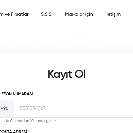
im ve Fırsatlar
S.S.S.
Markalar İçin
İletişim
Kayıt Ol
LEFON NUMARASI
+90
şında 0 olmadan 10 haneli giriniz.
POSTA ADRESI
*