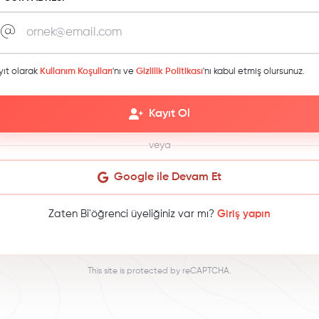
yıt olarak
Kullanım Koşulları
'nı ve
Gizlilik Politikası
'nı kabul etmiş olursunuz.
Kayıt Ol
veya
Google ile Devam Et
Zaten Bi'öğrenci üyeliğiniz var mı?
Giriş yapın
This site is protected by reCAPTCHA.