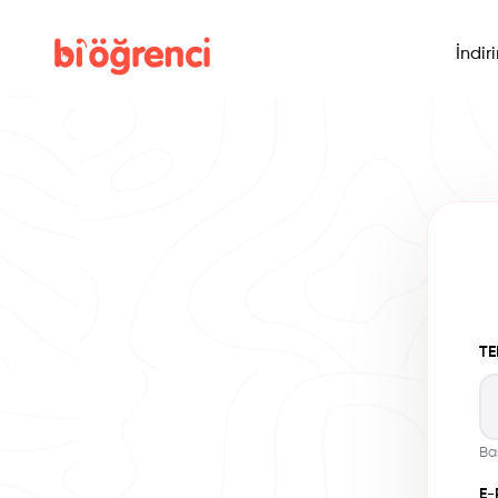
İndir
TE
Ba
E-