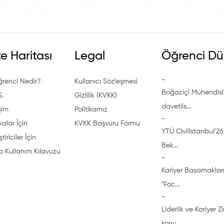
te Haritası
Legal
Öğrenci Dü
-
ğrenci Nedir?
Kullanıcı Sözleşmesi
Boğaziçi Mühendisli
S.
Gizlilik (KVKK)
davetlis...
işim
Politikamız
-
alar İçin
KVKK Başvuru Formu
YTÜ CivilIstanbul’26 
ştiriciler İçin
Bek...
o Kullanım Kılavuzu
-
Kariyer Basamakları
"Foc...
-
Liderlik ve Kariyer Z
konu...