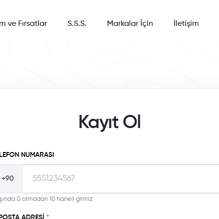
im ve Fırsatlar
S.S.S.
Markalar İçin
İletişim
Kayıt Ol
LEFON NUMARASI
+90
şında 0 olmadan 10 haneli giriniz.
POSTA ADRESI
*