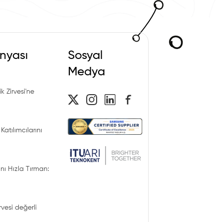
nyası
Sosyal
Medya
k Zirvesi'ne
Katılımcılarını
nı Hızla Tırman:
irvesi değerli