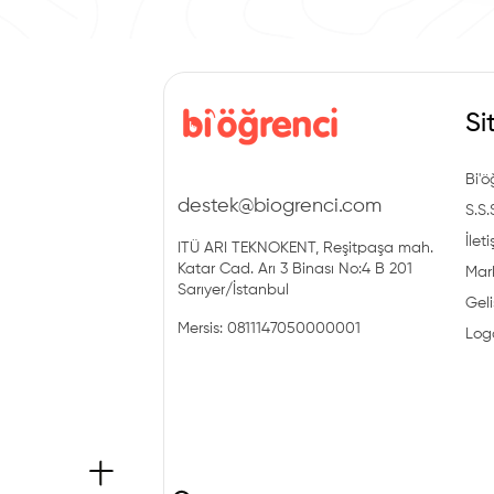
Si
Bi'ö
destek@biogrenci.com
S.S.
İlet
ITÜ ARI TEKNOKENT, Reşitpaşa mah.
Katar Cad. Arı 3 Binası No:4 B 201
Mark
Sarıyer/İstanbul
Geli
Mersis: 0811147050000001
Log